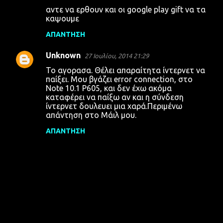
Σ
αντε να ερθουν και οι google play gift να τα
χ
καψουμε
ό
ΑΠΆΝΤΗΣΗ
λ
Unknown
ι
27 Ιουλίου, 2014 21:29
α
To αγορασα. Θέλει απαραίτητα ίντερνετ να
παίξει. Μου βγάζει error connection, στο
Note 10.1 P605, και δεν έχω ακόμα
καταφέρει να παίξω αν και η σύνδεση
ίντερνετ δουλευει μια χαρά.Περιμένω
απάντηση στο Μάιλ μου.
ΑΠΆΝΤΗΣΗ