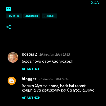
[
XDA
]
ΕΙΔΉΣΕΙΣ
ANDROID
GOOGLE
Kostas Z
26 Ιουνίου, 2014 23:53
Σ
δώσε πόνο στον λαό γιατρέ!!
χ
ΑΠΆΝΤΗΣΗ
ό
λ
blogger
27 Ιουνίου, 2014 00:10
ι
Βασικά λίγο τα home, back kai recent
α
κουμπιά να έφτιαχναν και θα ηταν άψογο!
ΑΠΆΝΤΗΣΗ