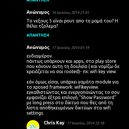
ΑΠΆΝΤΗΣΗ
Ανώνυμος
16 Ιουνίου, 2014 21:41
Το νεξους 5 είναι ρουτ απο τη μαμά του? Η
θέλει τζολεμα?
ΑΠΆΝΤΗΣΗ
Ανώνυμος
17 Ιουνίου, 2014 01:19
ενδιαψέρον.
πάντως υπάρχουν και apps, στο play store
που κάνουν αυτη τη δουλεία ( και νομίζω δε
χρειάζεται να σαι rooted)- πχ: wifi key view.
εάν όμως είσαι, υπάρχει γαμάτο module για
το xposed framework: wifikeyview.
εγκαθιστώντας και ενεργοποιώντας το σου
εμφανίζει έξτρα επιλογή "Show Password"
με long press στο δίκτυο που θες από τη
λίστα αποθηκευμένων δικτύων στα wifi
settings.
Chris Kay
17 Ιουνίου, 2014 22:18