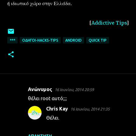
ή ιδιωτικό χώρο στην Ελλάδα.
[
Addictive Tips
]
***
ΟΔΗΓΟΊ-HACKS-TIPS
ANDROID
QUICK TIP
Ανώνυμος
16 Ιουνίου, 2014 20:59
Σ
θέλει root αυτό;;;
χ
Chris Kay
16 Ιουνίου, 2014 21:35
ό
Θέλει.
λ
ι
α