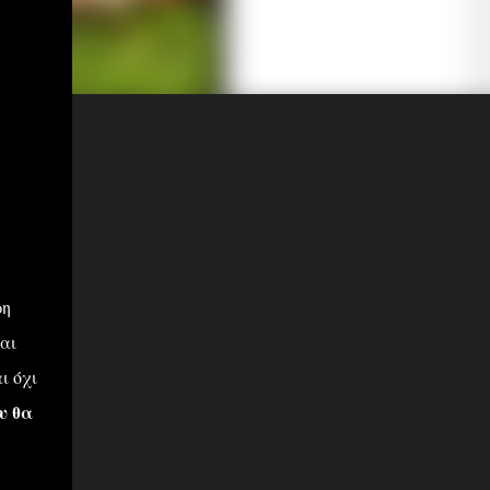
ρη
αι
ι όχι
υ θα