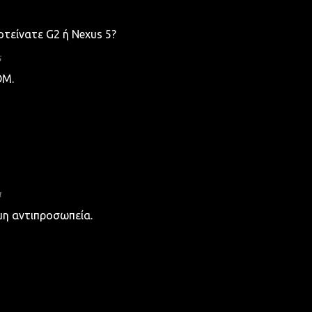
οτείνατε G2 ή Nexus 5?
6
OM.
4
ημη αντιπροσωπεία.