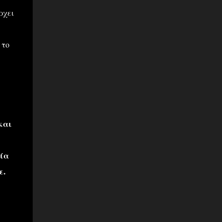
ρχει
 το
και
ρία
ε.