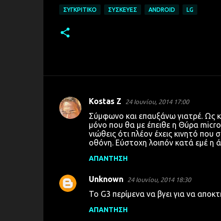
ΣΥΓΚΡΙΤΙΚΌ
ΣΥΣΚΕΥΈΣ
ANDROID
LG
Kostas Z
24 Ιουνίου, 2014 17:00
Σ
Σύμφωνο και επαυξάνω γιατρέ. Ως κ
χ
μόνο που θα με έπειθε η Θύρα micr
νιώθεις ότι πλέον έχεις κινητό που 
ό
οθόνη. Εύστοχη λοιπόν κατά εμέ η 
λ
ΑΠΆΝΤΗΣΗ
ι
α
Unknown
24 Ιουνίου, 2014 18:30
Το G3 περίμενα να βγει για να αποκ
ΑΠΆΝΤΗΣΗ