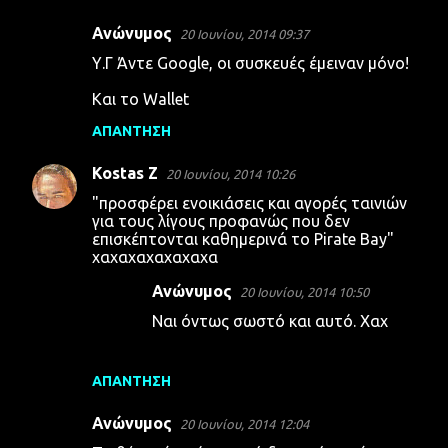
Ανώνυμος
20 Ιουνίου, 2014 09:37
Σ
Υ.Γ Άντε Google, οι συσκευές έμειναν μόνο!
χ
Και το Wallet
ό
λ
ΑΠΆΝΤΗΣΗ
ι
Kostas Z
20 Ιουνίου, 2014 10:26
α
"προσφέρει ενοικιάσεις και αγορές ταινιών
για τους λίγους προφανώς που δεν
επισκέπτονται καθημερινά το Pirate Bay"
χαχαχαχαχαχαχα
Ανώνυμος
20 Ιουνίου, 2014 10:50
Ναι όντως σωστό και αυτό. Χαχ
ΑΠΆΝΤΗΣΗ
Ανώνυμος
20 Ιουνίου, 2014 12:04