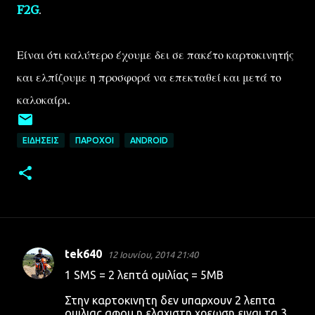
F2G
.
Είναι ότι καλύτερο έχουμε δει σε πακέτο καρτοκινητής
και ελπίζουμε η προσφορά να επεκταθεί και μετά το
καλοκαίρι.
ΕΙΔΉΣΕΙΣ
ΠΆΡΟΧΟΙ
ANDROID
tek640
12 Ιουνίου, 2014 21:40
Σ
1 SMS = 2 λεπτά ομιλίας = 5MB
χ
Στην καρτοκινητη δεν υπαρχουν 2 λεπτα
ό
ομιλιας αφου η ελαχιστη χρεωση ειναι τα 3