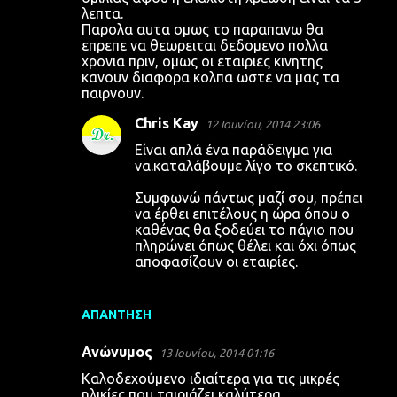
λ
λεπτα.
Παρολα αυτα ομως το παραπανω θα
ι
επρεπε να θεωρειται δεδομενο πολλα
α
χρονια πριν, ομως οι εταιριες κινητης
κανουν διαφορα κολπα ωστε να μας τα
παιρνουν.
Chris Kay
12 Ιουνίου, 2014 23:06
Είναι απλά ένα παράδειγμα για
να.καταλάβουμε λίγο το σκεπτικό.
Συμφωνώ πάντως μαζί σου, πρέπει
να έρθει επιτέλους η ώρα όπου ο
καθένας θα ξοδεύει το πάγιο που
πληρώνει όπως θέλει και όχι όπως
αποφασίζουν οι εταιρίες.
ΑΠΆΝΤΗΣΗ
Ανώνυμος
13 Ιουνίου, 2014 01:16
Καλοδεχούμενο ιδιαίτερα για τις μικρές
ηλικίες που ταιριάζει καλύτερα.