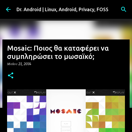
Μετάβαση στο κύριο περιεχόμενο
Dr. Android | Linux, Android, Privacy, FOSS
Mosaic: Ποιος θα καταφέρει να
συμπληρώσει το μωσαϊκό;
Μαΐου 21, 2014