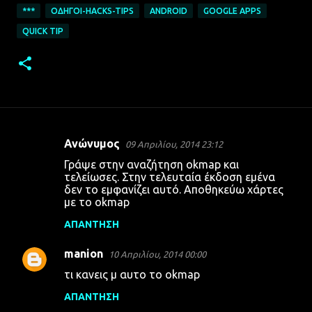
***
ΟΔΗΓΟΊ-HACKS-TIPS
ANDROID
GOOGLE APPS
QUICK TIP
Ανώνυμος
09 Απριλίου, 2014 23:12
Σ
Γράψε στην αναζήτηση okmap και
χ
τελείωσες. Στην τελευταία έκδοση εμένα
δεν το εμφανίζει αυτό. Αποθηκεύω χάρτες
ό
με το okmap
λ
ΑΠΆΝΤΗΣΗ
ι
α
manion
10 Απριλίου, 2014 00:00
τι κανεις μ αυτο το okmap
ΑΠΆΝΤΗΣΗ