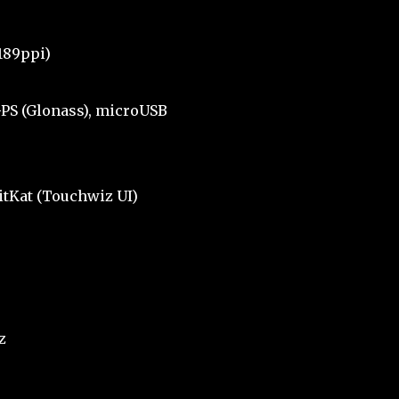
189ppi)
 GPS (Glonass), microUSB
KitKat (Touchwiz UI)
z