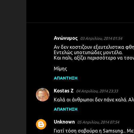
Ανώνυμος
03 Απριλίου, 2014 01:54
Σ
Αν δεν κοστιζουν εξευτελιστικα φθη
χ
Εντελώς υποτυπώδες μοντέλα.
Και παλι, αξίζει περισσότερο να τσο
ό
λ
Μίμης
ι
ΑΠΆΝΤΗΣΗ
α
Kostas Z
04 Απριλίου, 2014 23:33
Καλά οι άνθρωποι δεν πάνε καλά. 
ΑΠΆΝΤΗΣΗ
Unknown
05 Απριλίου, 2014 07:54
Γιατί τόση σαβούρα η Samsung... Μ