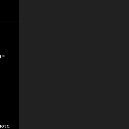
ρο..
ίποτα