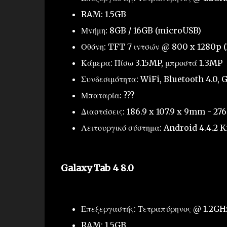
RAM: 1.5GB
Μνήμη: 8GB / 16GB (microUSB)
Οθόνη: TFT 7 ιντσών @ 800 x 1280p (
Κάμερα: Πίσω 3.15MP, μπροστά 1.3MP
Συνδεσιμότητα: WiFi, Bluetooth 4.0,
Μπαταρία: ???
Διαστάσεις: 186.9 x 107.9 x 9mm - 27
Λειτουργικό σύστημα: Android 4.4.2 
Galaxy Tab 4 8.0
Επεξεργαστής: Τετραπύρηνος @ 1.2GH
RAM: 1.5GB