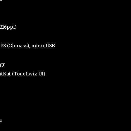
216ppi)
 GPS (Glonass), microUSB
6gr
KitKat (Touchwiz UI)
z