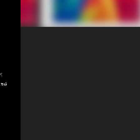
ς
κτώ