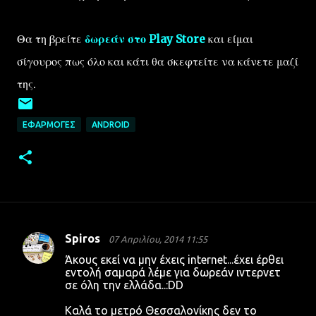
Θα τη βρείτε
δωρεάν στο Play Store
και είμαι
σίγουρος πως όλο και κάτι θα σκεφτείτε να κάνετε μαζί
της.
ΕΦΑΡΜΟΓΈΣ
ANDROID
Spiros
07 Απριλίου, 2014 11:55
Σ
Άκους εκεί να μην έχεις internet...έχει έρθει
χ
εντολή σαμαρά λέμε για δωρεάν ιντερνετ
σε όλη την ελλάδα..:DD
ό
λ
Καλά το μετρό Θεσσαλονίκης δεν το