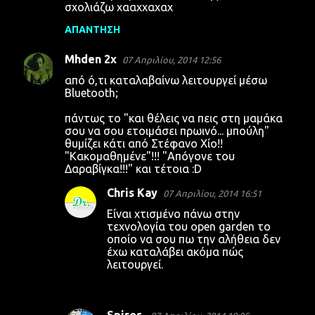
σχολιάζω χααχχαχαχ
ι
α
ΑΠΆΝΤΗΣΗ
Mhden 2x
07 Απριλίου, 2014 12:56
από ό,τι καταλαβαίνω λειτουργεί μέσω
Bluetooth;
πάντως το "και θέλεις να πεις στη μαμάκα
σου να σου ετοιμάσει πρωινό... μπούλη"
θυμίζει κάτι από Στέφανο Χίο!!
"Κακομαθημένε"!!! "Απόγονε του
Δαραβίγκα!!!" και τέτοια :D
Chris Kay
07 Απριλίου, 2014 16:51
Είναι χτισμένο πάνω στην
τεχνολογία του open garden το
οποίο να σου πω την αλήθεια δεν
έχω καταλάβει ακόμα πώς
λειτουργεί.
Spiros