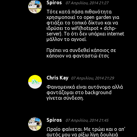
Spiros
07 Απριλίου, 2014 21:27
Τότε κατά πάσα πιθανότητα
χρησιμοποιεί το open garden για
φτιάξει το τοπικό δίκτυο και να
ιδρύσει το wifi(hotspot + dchp-
server). Το ότι δεν υπάρχει internet
μάλλον το αγνοεί.
Πρέπει να συνδεθεί κάποιος σε
κάποιον να φανταστώ έτσι;
Chris Kay
07 Απριλίου, 2014 21:29
Φαινομενικά είναι αυτόνομο αλλά
φαντάζομαι στο background
γίνεται σύνδεση.
Spiros
07 Απριλίου, 2014 21:45
Ωραίο φαίνεται. Με τρώει και ο απ'
αυτός μου να ρίξω λίγη δουλειά