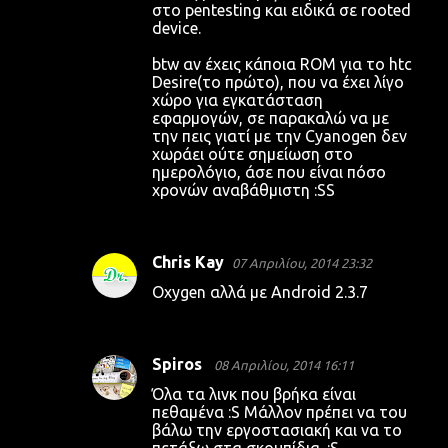
στο pentesting και ειδικά σε rooted
device.
btw αν έχεις κάποια ROM για το htc
Desire(το πρώτο), που να έχει λίγο
χώρο για εγκατάσταση
εφαρμογών, σε παρακαλώ να με
την πεις γιατί με την Cyanogen δεν
χωράει ούτε σημείωση στο
ημερολόγιο, άσε που είναι πόσο
χρονών αναβάθμιστη :SS
Chris Kay
07 Απριλίου, 2014 23:32
Oxygen αλλά με Android 2.3.7
Spiros
08 Απριλίου, 2014 16:11
Όλα τα λινκ που βρήκα είναι
πεθαμένα :S Μάλλον πρέπει να του
βάλω την εργοστασιακή και να το
πετάξω στα σκουπίδια. :S