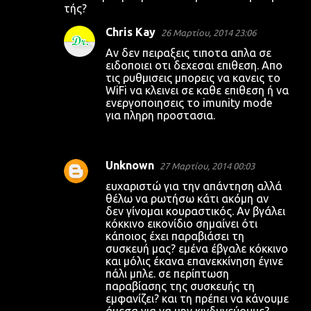
τής?
Chris Kay
26 Μαρτίου, 2014 23:06
Αν δεν πειραξεις τιποτα απλα σε
ειδοποιει οτι δεχεσαι επιθεση. Απο
τις ρυθμισεις μπορεις να κανεις το
WiFi να κλεινει σε καθε επιθεση ή να
ενεργοποιησεις το imunity mode
για πληρη προστασια.
Unknown
27 Μαρτίου, 2014 00:03
ευχαριστώ για την απάντηση αλλά
θέλω να ρωτήσω κάτι ακόμη αν
δεν γίνομαι κουραστικός. Αν βγάλει
κόκκινο εικονίδιο σημαίνει ότι
κάποιος έχει παραβιάσει τη
συσκευή μας? εμένα έβγαλε κόκκινο
και μόλις έκανα επανεκκίνηση έγινε
πάλι μπλε. σε περίπτωση
παραβίασης της συσκευής τη
εμφανίζει? και τη πρέπει να κάνουμε
άμεσα για να μην κινδυνεύουμε?