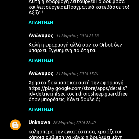
Αυτή η εφαρμογή λειτουργεί!Το δοκίμασα
χ
και λειτούργεισε.Πραγματικά κατεβάστε το!
Αξίζει!
ό
λ
ΑΠΆΝΤΗΣΗ
ι
Ανώνυμος
11 Μαρτίου, 2014 23:38
α
Καλή η εφαρμογή αλλά σαν το Orbot δεν
υπάρχει. Εγγυημένη ποιότητα.
ΑΠΆΝΤΗΣΗ
Ανώνυμος
21 Μαρτίου, 2014 17:01
Χρήστο δοκίμασε και αυτή την εφαρμογή
https://play.google.com/store/apps/details?
id=de.trier.infsec.koch.droidsheep.guard.free
όταν μπορέσεις. Κάνει δουλειά;
ΑΠΆΝΤΗΣΗ
Unknown
26 Μαρτίου, 2014 22:40
καλησπέρα την εγκατέστησα, χρειάζεται
κάποια ρύθμιση να κάνω η δουλεύει μόνη