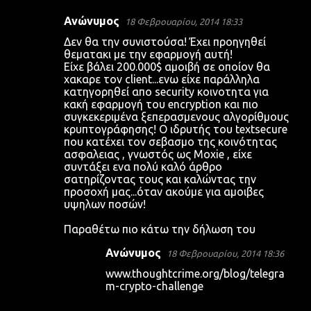
Ανώνυμος
18 Φεβρουαρίου, 2014 18:33
Δεν θα την συνιστούσα! Έχει προηγηθεί
θεματακι με την εφαρμογή αυτή!
Είχε βάλει 200.000$ αμοιβή σε οποίον θα
χακαρε τον client...ενω είχε παράλληλα
κατηγορηθεί απο security κοινοτητα για
κακή εφαρμογή του encryption και πιο
συγκεκεριμένα ξεπερασμενους αλγορίθμους
κρυπτογράφησης! Ο ιδρυτής του textsecure
που κατέχει τον σεβασμο της κοινότητας
ασφαλειας , γνωστός ως Moxie , είχε
συντάξει ενα πολύ καλό άρθρο
σατηρίζοντας τους και καλώντας την
προσοχή μας...όταν ακούμε για αμοιβες
υψηλων ποσών!
Παραθέτω πιο κάτω την δήλωση του
Ανώνυμος
18 Φεβρουαρίου, 2014 18:36
www.thoughtcrime.org/blog/telegra
m-crypto-challenge