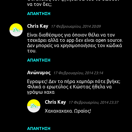
να τον δει;;
ι
α
ΑΠΆΝΤΗΣΗ
Chris Kay
17 Φεβρουαρίου, 2014 20:09
Είναι διαθέσιμος για όποιον θέλει να τον
τσεκάρει αλλά το app δεν είναι open source.
Δεν μπορείς να χρησιμοποιήσεις τον κώδικά
του.
ΑΠΆΝΤΗΣΗ
Ανώνυμος
17 Φεβρουαρίου, 2014 23:14
Εγραψες! Δεν το πήρα χαμπάρι πότε βγήκε;
Φιλικά ο ερωτύλος ε Κώστας ήθελα να
γράψω χαχα
Chris Kay
17 Φεβρουαρίου, 2014 23:37
Χαχαχαχαχα. Ωραίος!
ΑΠΆΝΤΗΣΗ