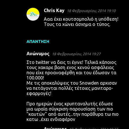
Chris Kay
18 Φεβρουαρίου, 2014 19:10
Ααα έχει κουτσομπολιό η υπόθεση!
Τους τα χώνει άσχημα ο τύπος.
ΑΠΆΝΤΗΣΗ
Ανώνυμος
18 Φεβρουαρίου, 2014 19:27
Στο twitter να δεις τι έγινε! Τελικά κάποιος
τους χακαρε βαση ενος κενού ασφάλειας
που είχε προαναφέρθη και του έδωσαν τα
100.000!
Με τις αποκαλύψεις του Snowden αρχισαν
να πετάγονται πολλές τέτοιες μανιταρο-
εφαρμογές!
Προ ημερών ένας κρυπταναλυτής έδωσε
μια ωραία σύγκριση-παρουσίαση των πιο
"καυτών" από αυτές...την παράθυρα τω πιο
κατω ..έχει ενδιαφέρον