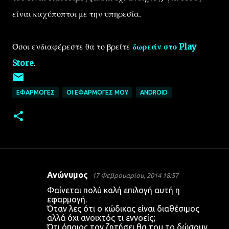
είναι καχύποπτοι με την υπηρεσία.
Όσοι ενδιαφέρεστε θα το βρείτε
δωρεάν στο Play
Store
.
ΕΦΑΡΜΟΓΈΣ
ΟΙ ΕΦΑΡΜΟΓΈΣ ΜΟΥ
ANDROID
Ανώνυμος
17 Φεβρουαρίου, 2014 18:57
Σ
Φαίνεται πολύ καλή επιλογή αυτή η
χ
εφαρμογή.
Όταν λες ότι ο κώδικας είναι διαθέσιμος
ό
αλλά όχι ανοιχτός τι εννοείς;
λ
Ότι όποιος τον ζητήσει θα του το δώσουν