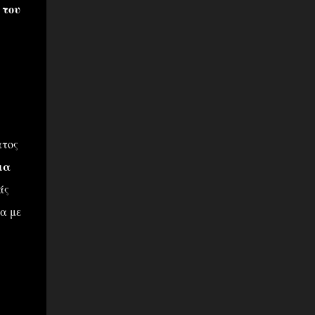
 του
ατος
μα
άς
α με