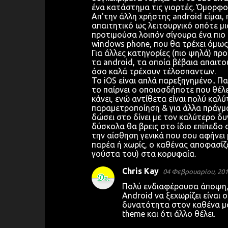
ένα κατάστημα τις γιορτές. Όμορφο,
Απ'την άλλη χρήστης android είμαι,
απαιτητικό ως λειτουργικό οπότε μι
προτιμούσα λοιπόν σίγουρα ένα πιο
windows phone, που θα τρέχει όμως
Για άλλες κατηγορίες (πιο ψηλά) προ
τα android, τα οποία βέβαια απαιτο
όσο καλά τρέχουν τέλοσπαντων.
Το iOS είναι απλά παρεξηγημένο.. Π
το παίρνει ο οποιοσδήποτε που θέλει
κάνει, ενώ αντίθετα είναι πολύ καλύ
παραμετροποίηση & για άλλα πράγματ
δώσει στο δίνει με τον καλύτερο δ
δύσκολα θα βρεις στο ίδιο επίπεδο 
την αίσθηση γενικά που σου αφήνει μ
παρέα ή χωρίς, ο καθένας αποφασίζ
γούστα του) στα κορυφαία.
Chris Kay
04 Φεβρουαρίου, 201
Πολύ ενδιαφέρουσα άποψη, 
Android να ξεχωρίζει είναι 
δυνατότητα στον καθένα μα
theme και ότι άλλο θέλει.