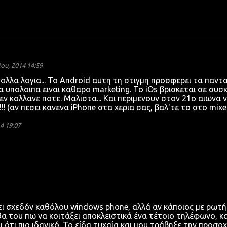
υ, 2014 14:59
πολλα λογια... Το Android αυτη τη στιγμη προσφερει τα παντα
 τα υπολοιπα ειναι καθαρο marketing. To iOs βρισκεται σε συσ
ν κολλανε ποτε. Μαλιστα... Και περιμενουν στον 21ο αιωνα 
!!!!! (αν πεσει κανενα iPhone στα χερια σας, βαλ'τε το στο mixe
4 19:07
ψει σχεδόν καθόλου windows phone, αλλά αν κάποιος με ρωτή
 του πω να κοιτάξει αποκλειστικά ένα τέτοιο τηλέφωνο, κα
ι ότι πιο ιδανικό. Το είδα τυχαία και μου τράβηξε την προσο