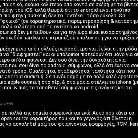
 ποιοτικό, ακόμα καλύτερο από κοντά σε σχέση με τα βίντεο
 πρώην του iOS, αλλά θεωρώ ότι το android είναι πολύ πιο
α πιο φτηνή συσκευή δεν το "αντέχει" τόσο εύκολα. Θα
 "φτωχό" (σε χαρακτηριστικά, παραμετροποίηση & κατάστημ
 πολύ καλύτερα από το αντίστοιχο android.
σωπικά δεν με πείθουν και για την ώρα είμαι ευχαριστημένος
ύν σχεδόν hardware επιτραπέζιου υπολογιστή για να τρέξουν
αρεξηγημένο από πολλούς περισσότερο γιατί είναι στην μόδα 
 να "διαφημιστεί" και οι υπόλοιποι πιστεύουν ότι μόνο για 
τερο απ'ότι φαίνεται. Δεν σου δίνει την δυνατότητα για
α που σου δίνει το android, σύμφωνοι, αλλά ότι έχει να σο
υνατό τρόπο. Ομαλότητα, σταθερότητα, ταχύτητα κάτι που
σε android συσκευή. Σε συνδυασμό με το πολύ καλό appstore
ια apple συσκευή στο χέρι & στα μάτια στέλνει το iphone (μ
ει που & πως το τοποθετεί σύμφωνα με τις ανάγκες και τα
4 19:09
σε πολλά της σημεία συμφωνώ και εγώ. Αυτό που κάνει το
ο open source χαρακτήρας του και το γεγονός ότι δίνεται η
ς να ασχοληθεί μαζί του φτιάχνοντας εφαρμογές, ROM, kern