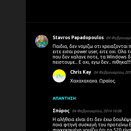
Stavros Papadopoulos
04 Φεβρουαρίο
Σ
Παιδια, δεν νομιζω οτι χρειαζονται 
χ
ειτε εισαι power user, ειτε οχι. Ολα
που δεν χαλανε ποτε, τα Windows δε
ό
πειστουμε... Ε οχι, εγω δεν... πιθηκα!
λ
Chris Kay
04 Φεβρουαρίου, 201
ι
Χαχαχαχαχα. Ωραίος.
α
ΑΠΆΝΤΗΣΗ
Σπύρος
04 Φεβρουαρίου, 2014 16:08
Η αλήθεια είναι ότι δεν έχω δουλέ
ποια φτηνή συσκευή του προτείνω θα
συγκεκριμένα νομίζω ότι το 520 είνα