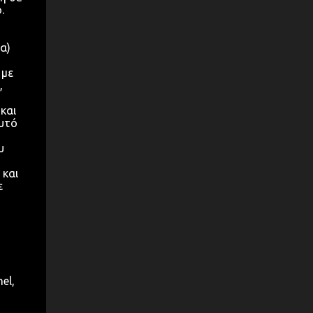
.
α)
 με
,
και
αυτό
υ
 και
ε
el,