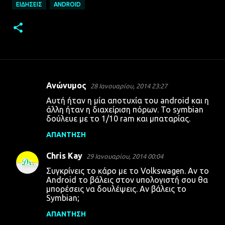
ΕΙΔΉΣΕΙΣ
ANDROID
Ανώνυμος
28 Ιανουαρίου, 2014 23:27
Σ
Αυτή ήταν η μία αποτυχία του android και η
χ
άλλη ήταν η διαχείριση πόρων. Το symbian
δούλευε με το 1/10 ram και μπαταρίας.
ό
λ
ΑΠΆΝΤΗΣΗ
ι
Chris Kay
29 Ιανουαρίου, 2014 00:04
α
Συγκρίνεις το κάρο με το Volkswagen. Αν το
Android το βάλεις στον υπολογιστή σου θα
μπορέσεις να δουλέψεις. Αν βάλεις το
Symbian;
ΑΠΆΝΤΗΣΗ