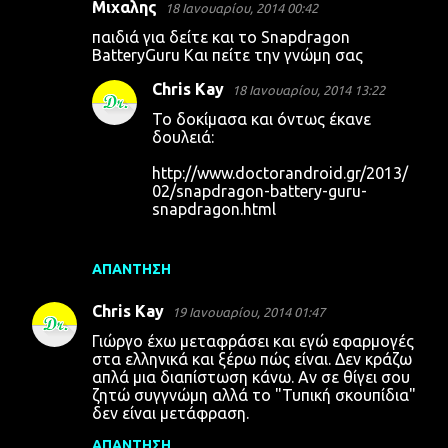
Μιχαλης
18 Ιανουαρίου, 2014 00:42
παιδιά για δείτε και το Snapdragon
BatteryGuru Και πείτε την γνώμη σας
Chris Kay
18 Ιανουαρίου, 2014 13:22
Το δοκίμασα και όντως έκανε
δουλειά:
http://www.doctorandroid.gr/2013/
02/snapdragon-battery-guru-
snapdragon.html
ΑΠΆΝΤΗΣΗ
Chris Kay
19 Ιανουαρίου, 2014 01:47
Γιώργο έχω μεταφράσει και εγώ εφαρμογές
στα ελληνικά και ξέρω πώς είναι. Δεν κράζω
απλά μια διαπίστωση κάνω. Αν σε θίγει σου
ζητώ συγγνώμη αλλά το "Τυπική σκουπίδια"
δεν είναι μετάφραση.
ΑΠΆΝΤΗΣΗ