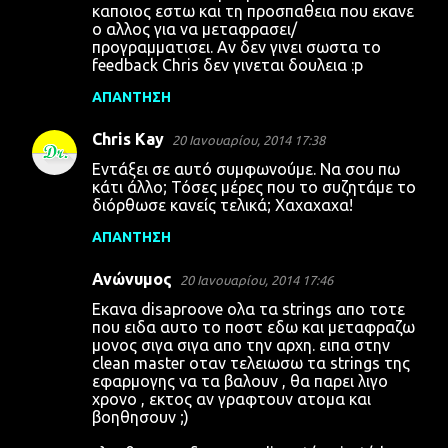
καποιος εστω και τη προσπαθεια που εκανε
ο αλλος για να μεταφρασει/
προγραμματισει. Αν δεν γινει σωστα το
feedback Chris δεν γινεται δουλεια :p
ΑΠΆΝΤΗΣΗ
Chris Kay
20 Ιανουαρίου, 2014 17:38
Εντάξει σε αυτό συμφωνούμε. Να σου πω
κάτι άλλο; Τόσες μέρες που το συζητάμε το
διόρθωσε κανείς τελικά; Χαχαχαχα!
ΑΠΆΝΤΗΣΗ
Ανώνυμος
20 Ιανουαρίου, 2014 17:46
Εκανα disaproove ολα τα strings απο τοτε
που ειδα αυτο το ποστ εδω και μεταφραζω
μονος σιγα σιγα απο την αρχη. ειπα στην
clean master οταν τελειωσω τα strings της
εφαρμογης να τα βαλουν , θα παρει λιγο
χρονο , εκτος αν γραφτουν ατομα και
βοηθησουν ;)