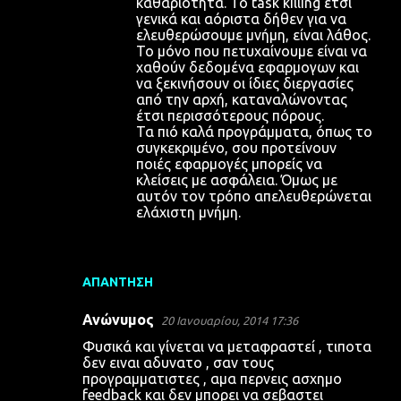
καθαριότητα. Το task killing έτσι
γενικά και αόριστα δήθεν για να
ελευθερώσουμε μνήμη, είναι λάθος.
Το μόνο που πετυχαίνουμε είναι να
χαθούν δεδομένα εφαρμογων και
να ξεκινήσουν οι ίδιες διεργασίες
από την αρχή, καταναλώνοντας
έτσι περισσότερους πόρους.
Τα πιό καλά προγράμματα, όπως το
συγκεκριμένο, σου προτείνουν
ποιές εφαρμογές μπορείς να
κλείσεις με ασφάλεια. Όμως με
αυτόν τον τρόπο απελευθερώνεται
ελάχιστη μνήμη.
ΑΠΆΝΤΗΣΗ
Ανώνυμος
20 Ιανουαρίου, 2014 17:36
Φυσικά και γίνεται να μεταφραστεί , τιποτα
δεν ειναι αδυνατο , σαν τους
προγραμματιστες , αμα περνεις ασχημο
feedback και δεν μπορει να σεβαστει