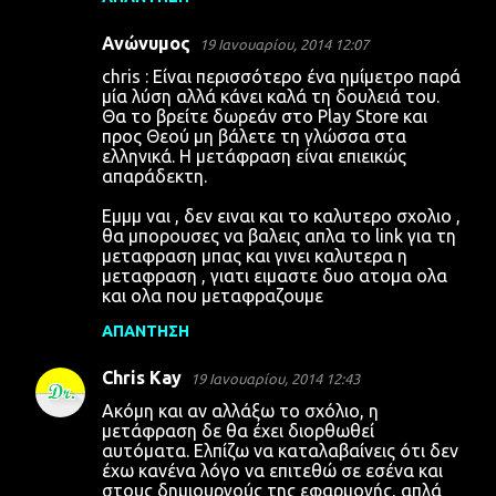
Ανώνυμος
19 Ιανουαρίου, 2014 12:07
chris : Είναι περισσότερο ένα ημίμετρο παρά
μία λύση αλλά κάνει καλά τη δουλειά του.
Θα το βρείτε δωρεάν στο Play Store και
προς Θεού μη βάλετε τη γλώσσα στα
ελληνικά. Η μετάφραση είναι επιεικώς
απαράδεκτη.
Εμμμ ναι , δεν ειναι και το καλυτερο σχολιο ,
θα μπορουσες να βαλεις απλα το link για τη
μεταφραση μπας και γινει καλυτερα η
μεταφραση , γιατι ειμαστε δυο ατομα ολα
και ολα που μεταφραζουμε
ΑΠΆΝΤΗΣΗ
Chris Kay
19 Ιανουαρίου, 2014 12:43
Ακόμη και αν αλλάξω το σχόλιο, η
μετάφραση δε θα έχει διορθωθεί
αυτόματα. Ελπίζω να καταλαβαίνεις ότι δεν
έχω κανένα λόγο να επιτεθώ σε εσένα και
στους δημιουργούς της εφαρμογής, απλά