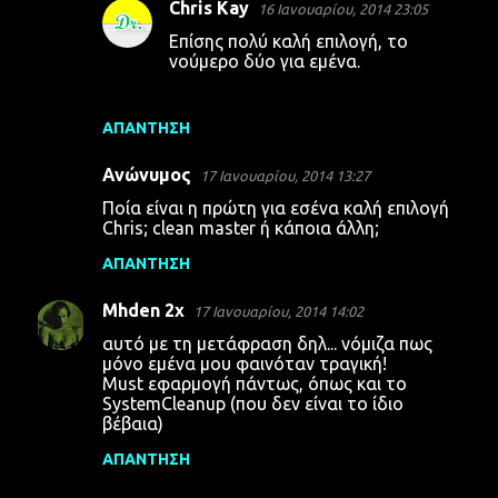
Chris Kay
16 Ιανουαρίου, 2014 23:05
ι
Επίσης πολύ καλή επιλογή, το
α
νούμερο δύο για εμένα.
ΑΠΆΝΤΗΣΗ
Ανώνυμος
17 Ιανουαρίου, 2014 13:27
Ποία είναι η πρώτη για εσένα καλή επιλογή
Chris; clean master ή κάποια άλλη;
ΑΠΆΝΤΗΣΗ
Mhden 2x
17 Ιανουαρίου, 2014 14:02
αυτό με τη μετάφραση δηλ... νόμιζα πως
μόνο εμένα μου φαινόταν τραγική!
Must εφαρμογή πάντως, όπως και το
SystemCleanup (που δεν είναι το ίδιο
βέβαια)
ΑΠΆΝΤΗΣΗ