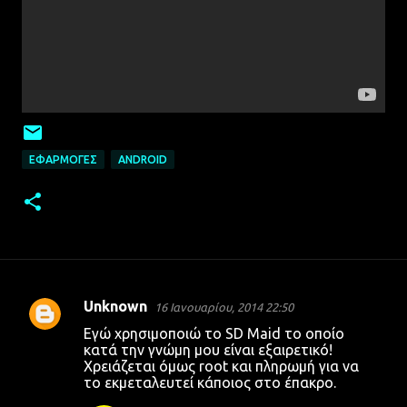
ΕΦΑΡΜΟΓΈΣ
ANDROID
Unknown
16 Ιανουαρίου, 2014 22:50
Σ
Εγώ χρησιμοποιώ το SD Maid το οποίο
χ
κατά την γνώμη μου είναι εξαιρετικό!
Χρειάζεται όμως root και πληρωμή για να
ό
το εκμεταλευτεί κάποιος στο έπακρο.
λ