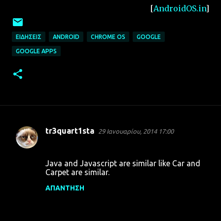
[
AndroidOS.in
]
ΕΙΔΉΣΕΙΣ
ANDROID
CHROME OS
GOOGLE
GOOGLE APPS
tr3quart1sta
29 Ιανουαρίου, 2014 17:00
Σ
χ
Java and Javascript are similar like Car and
ό
Carpet are similar.
λ
ΑΠΆΝΤΗΣΗ
ι
α