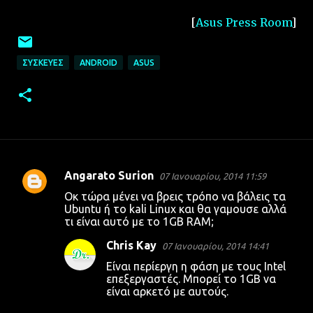
[
Asus Press Room
]
ΣΥΣΚΕΥΈΣ
ANDROID
ASUS
Angarato Surion
07 Ιανουαρίου, 2014 11:59
Σ
Οκ τώρα μένει να βρεις τρόπο να βάλεις τα
χ
Ubuntu ή το kali Linux και θα γαμουσε αλλά
τι είναι αυτό με το 1GB RAM;
ό
λ
Chris Kay
07 Ιανουαρίου, 2014 14:41
ι
Είναι περίεργη η φάση με τους Intel
επεξεργαστές. Μπορεί το 1GB να
α
είναι αρκετό με αυτούς.