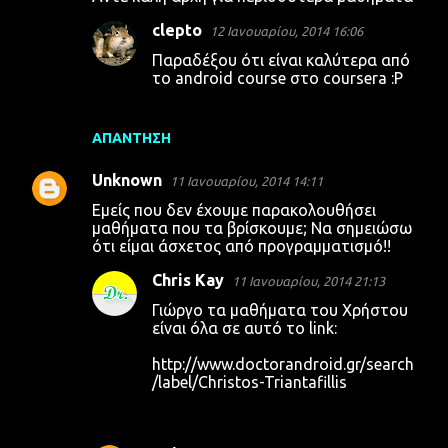
χ
clepto
12 Ιανουαρίου, 2014 16:06
ό
Παραδέξου ότι είναι καλύτερα από
λ
το android course στο coursera :P
ι
α
ΑΠΆΝΤΗΣΗ
Unknown
11 Ιανουαρίου, 2014 14:11
Εμείς που δεν έχουμε παρακολουθήσει
μαθήματα που τα βρίσκουμε; Να σημειώσω
ότι είμαι άσχετος από προγραμματισμό!!
Chris Kay
11 Ιανουαρίου, 2014 21:13
Γιώργο τα μαθήματα του Χρήστου
είναι όλα σε αυτό το link:
http://www.doctorandroid.gr/search
/label/Christos-Triantafillis