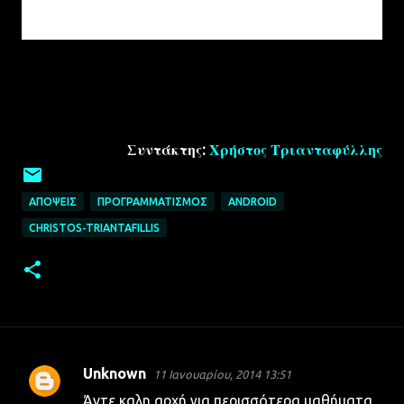
Συντάκτης:
Χρήστος Τριανταφύλλης
ΑΠΌΨΕΙΣ
ΠΡΟΓΡΑΜΜΑΤΙΣΜΌΣ
ANDROID
CHRISTOS-TRIANTAFILLIS
Unknown
11 Ιανουαρίου, 2014 13:51
Σ
Άντε καλη αρχή για περισσότερα μαθήματα