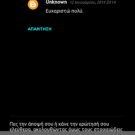
Unknown
12 Ιανουαρίου, 2014 20:14
Ευχαριστώ πολύ.
ΑΠΆΝΤΗΣΗ
Πες την άποψή σου ή κάνε την ερώτησή σου
Δ
ελεύθερα, ακολουθώντας όμως τους στοιχειώδεις
η
κανόνες ευγένειας.