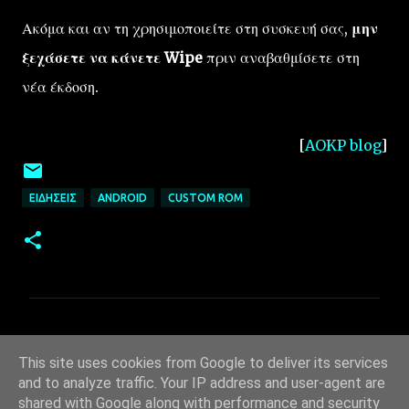
Ακόμα και αν τη χρησιμοποιείτε στη συσκευή σας,
μην
ξεχάσετε να κάνετε Wipe
πριν αναβαθμίσετε στη
νέα έκδοση.
[
AOKP blog
]
ΕΙΔΉΣΕΙΣ
ANDROID
CUSTOM ROM
Σ
χ
This site uses cookies from Google to deliver its services
ό
and to analyze traffic. Your IP address and user-agent are
shared with Google along with performance and security
λ