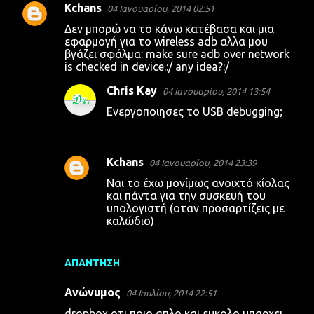
Kchans
04 Ιανουαρίου, 2014 02:51
Δεν μπορώ να το κάνω κατέβασα και μια
εφαρμογή για το wireless adb αλλα μου
βγάζει σφάλμα: make sure adb over network
is checked in device.:/ any idea?:/
Chris Kay
04 Ιανουαρίου, 2014 13:54
Ενεργοποιησες το USB debugging;
Kchans
04 Ιανουαρίου, 2014 23:39
Ναι το έχω μονίμως ανοιχτό κίολας
και πάντα για την συσκευή του
υπολογιστή (οταν προσαρτίζεις με
καλώδιο)
ΑΠΆΝΤΗΣΗ
Ανώνυμος
04 Ιουλίου, 2014 22:51
dropbox οτι ποιο απλο και ευκολο υπαρχει