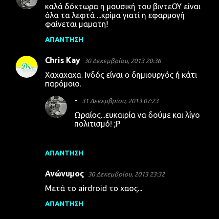
καλά δόκτωρα η μουσική του βιντεΟΥ είναι
χ
όλα τα λεφτά ...κρίμα γιατί η εφαρμογή
φαίνεται μαματη!
ό
λ
ΑΠΆΝΤΗΣΗ
ι
Chris Kay
30 Δεκεμβρίου, 2013 20:36
α
Χαχαχαχα. Ινδός είναι ο δημιουργός ή κάτι
παρόμοιο.
-
31 Δεκεμβρίου, 2013 07:23
Ωραίος...ευκαιρία να δούμε και λίγο
πολιτισμό! ;P
ΑΠΆΝΤΗΣΗ
Ανώνυμος
30 Δεκεμβρίου, 2013 23:32
Μετά το airdroid το χαος...
ΑΠΆΝΤΗΣΗ