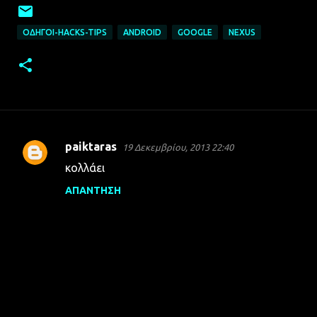
ΟΔΗΓΟΊ-HACKS-TIPS
ANDROID
GOOGLE
NEXUS
paiktaras
19 Δεκεμβρίου, 2013 22:40
Σ
κολλάει
χ
ΑΠΆΝΤΗΣΗ
ό
λ
ι
α