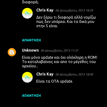
λ
διαφορά;
ι
Chris Kay
06 Δεκεμβρίου, 2013 18:39
α
Δεν ξέρω τι διαφορά αλλά νομίζω
πως δεν υπάρχει. Και τα δικά μου
στην S είναι.
ΑΠΆΝΤΗΣΗ
Unknown
06 Δεκεμβρίου, 2013 11:37
Είναι μόνο update και όχι ολόκληρη η ROM!
Το καταλαβαίνεις και απο το μέγεθος του
αρχείου...
Chris Kay
06 Δεκεμβρίου, 2013 18:40
Είναι τα OTA update.
ΑΠΆΝΤΗΣΗ