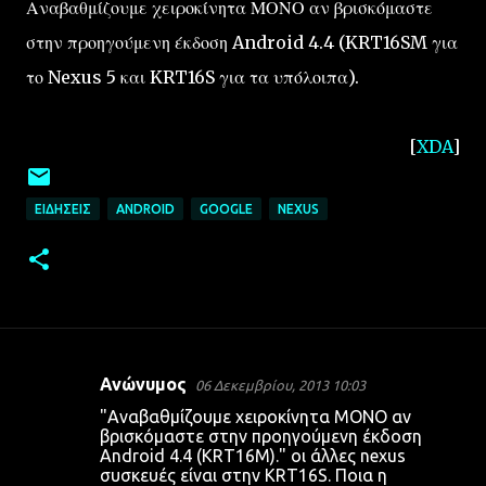
Αναβαθμίζουμε χειροκίνητα ΜΟΝΟ αν βρισκόμαστε
στην προηγούμενη έκδοση Android 4.4 (KRT16SM για
το Nexus 5 και KRT16S για τα υπόλοιπα).
[
XDA
]
ΕΙΔΉΣΕΙΣ
ANDROID
GOOGLE
NEXUS
Ανώνυμος
06 Δεκεμβρίου, 2013 10:03
Σ
"Αναβαθμίζουμε χειροκίνητα ΜΟΝΟ αν
χ
βρισκόμαστε στην προηγούμενη έκδοση
Android 4.4 (KRT16M)." οι άλλες nexus
ό
συσκευές είναι στην KRT16S. Ποια η