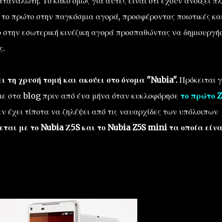
ταναλωτή. Το κακό όμως για αυτές είναι ότι έχουν ανοίξει π
 το πρώτο στην παγκόσμια αγορά, προσφέροντας ποιοτικές κα
ρο στην εσωτερική κινέζικη αγορά προσπαθώντας να δημιουργή
ς.
ι τη χρυσή τομή και ακούει στο όνομα "Nubia".
Πρόκειται γ
με στα blog πριν από ένα μήνα όταν κυκλοφόρησε
το πρώτο 
δεν έχει τίποτα να ζηλέψει από τις ναυαρχίδες των υπόλοιπων
εται με το Nubia Ζ5S και το Nubia Z5S mini τα οποία είνα