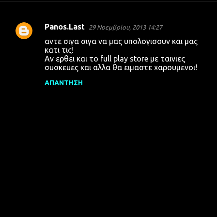
Panos.Last
29 Νοεμβρίου, 2013 14:27
Σ
αντε σιγα σιγα να μας υπολογισουν και μας
χ
κατι τις!
Αν ερθει και το full play store με ταινιες
ό
συσκευες και αλλα θα ειμαστε χαρουμενοι!
λ
ΑΠΆΝΤΗΣΗ
ι
α