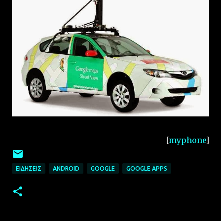
[
myphone
]
ΕΙΔΉΣΕΙΣ
ANDROID
GOOGLE
GOOGLE APPS