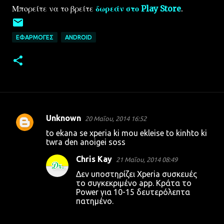
Μπορείτε να το βρείτε
δωρεάν στο Play Store
.
ΕΦΑΡΜΟΓΈΣ
ANDROID
Unknown
20 Μαΐου, 2014 16:52
Σ
to ekana se xperia ki mou ekleise to kinhto ki
χ
twra den anoigei soss
ό
Chris Kay
21 Μαΐου, 2014 08:49
λ
Δεν υποστηρίζει Xperia συσκευές
ι
το συγκεκριμένο app. Κράτα το
Power για 10-15 δευτερόλεπτα
α
πατημένο.