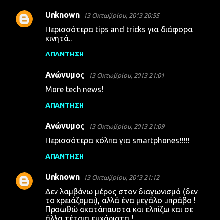
Unknown
13 Οκτωβρίου, 2013 20:55
Περισσότερα tips and tricks για διάφορα
κινητά..
ΑΠΆΝΤΗΣΗ
Ανώνυμος
13 Οκτωβρίου, 2013 21:01
More tech news!
ΑΠΆΝΤΗΣΗ
Ανώνυμος
13 Οκτωβρίου, 2013 21:09
Περισσότερα κόλπα για smartphones!!!!!
ΑΠΆΝΤΗΣΗ
Unknown
13 Οκτωβρίου, 2013 21:12
Δεν λαμβάνω μέρος στον διαγωνισμό (δεν
το χρειάζομαι), αλλά ένα μεγάλο μπράβο !
Προωθώ ακατάπαυστα και ελπίζω και σε
άλλα τέτοια ευχάριστα !