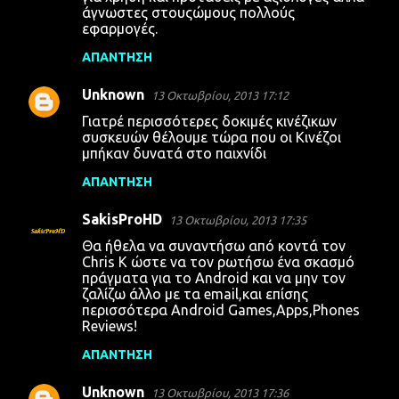
άγνωστες στουςώμους πολλούς
εφαρμογές.
ΑΠΆΝΤΗΣΗ
Unknown
13 Οκτωβρίου, 2013 17:12
Γιατρέ περισσότερες δοκιμές κινέζικων
συσκευών θέλουμε τώρα που οι Κινέζοι
μπήκαν δυνατά στο παιχνίδι
ΑΠΆΝΤΗΣΗ
SakisProHD
13 Οκτωβρίου, 2013 17:35
Θα ήθελα να συναντήσω από κοντά τον
Chris K ώστε να τον ρωτήσω ένα σκασμό
πράγματα για το Android και να μην τον
ζαλίζω άλλο με τα email,και επίσης
περισσότερα Android Games,Apps,Phones
Reviews!
ΑΠΆΝΤΗΣΗ
Unknown
13 Οκτωβρίου, 2013 17:36