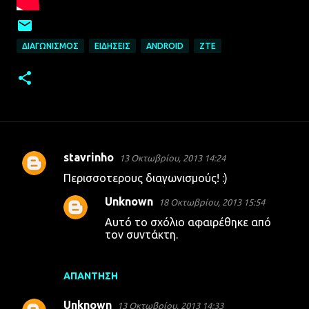
ΔΙΑΓΩΝΙΣΜΌΣ
ΕΙΔΉΣΕΙΣ
ANDROID
ZTE
stavrinho
13 Οκτωβρίου, 2013 14:24
Σ
Περισσοτερους διαγωνισμούς! :)
χ
Unknown
18 Οκτωβρίου, 2013 15:54
ό
Αυτό το σχόλιο αφαιρέθηκε από
λ
τον συντάκτη.
ι
α
ΑΠΆΝΤΗΣΗ
Unknown
13 Οκτωβρίου, 2013 14:33