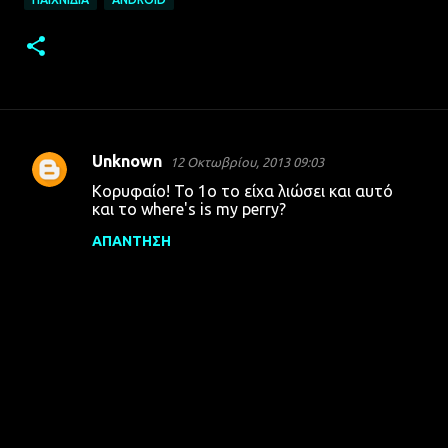
Unknown
12 Οκτωβρίου, 2013 09:03
Σ
Κορυφαίο! Το 1ο το είχα λιώσει και αυτό
χ
και το where's is my perry?
ό
ΑΠΆΝΤΗΣΗ
λ
ι
α