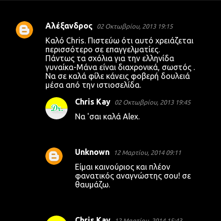
Αλέξανδρος
02 Οκτωβρίου, 2013 19:15
Σ
Καλό Chris. Πιστεύω ότι αυτό χρειάζεται
χ
περισσότερο σε επαγγελματίες.
Πάντως τα σχόλια για την ελληνίδα
ό
γυναίκα-Μάνα είναι διαχρονικά, σωστός .
λ
Να σε καλά φίλε κάνεις φοβερή δουλειά
μέσα από την ιστιοσελίδα.
ι
α
Chris Kay
02 Οκτωβρίου, 2013 19:45
Να 'σαι καλά Alex.
Unknown
12 Μαρτίου, 2014 09:11
Είμαι καινούριος και πλέον
φανατικός αναγνώστης σου! σε
θαυμάζω.
Chris Kay
12 Μαρτίου, 2014 15:43