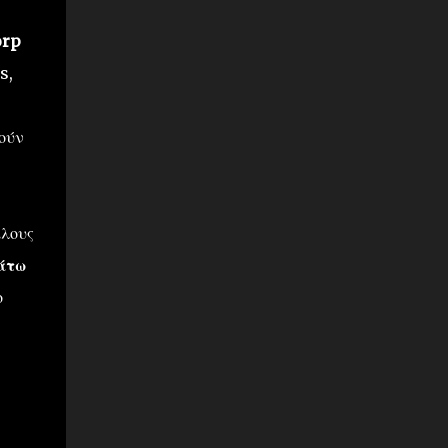
orp
s,
ούν
ίλους
άτω
ο