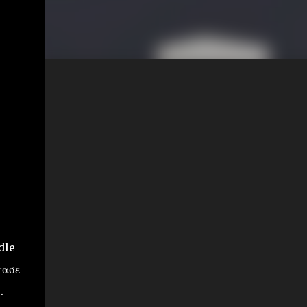
dle
τασε
.