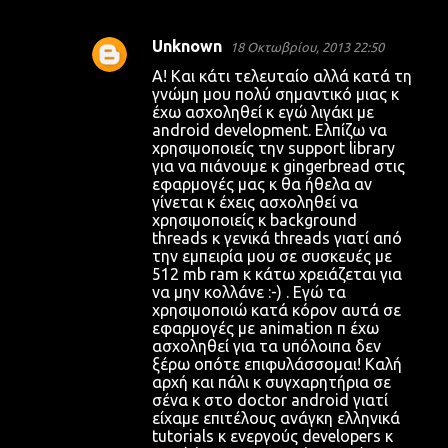
Unknown
18 Οκτωβρίου, 2013 22:50
Α! Και κάτι τελευταίο αλλά κατά τη
γνώμη μου πολύ σημαντικό μιας κ
έχω ασχοληθεί κ εγώ λιγάκι με
android development. Ελπίζω να
χρησιμοποιείς την support library
για να πιάνουμε κ gingerbread στις
εφαρμογές μας κ θα ήθελα αν
γίνεται κ έχεις ασχοληθεί να
χρησιμοποιείς κ background
threads κ γενικά threads γιατί από
την εμπειρία μου σε συσκευές με
512 mb ram κ κάτω χρειάζεται για
να μην κολλάνε :-) . Εγώ τα
χρησιμοποιώ κατά κόρον αυτά σε
εφαρμογές με animation π έχω
ασχοληθεί για τα υπόλοιπα δεν
ξέρω οπότε επιφυλάσσομαι! Καλή
αρχή και πάλι κ συγχαρητήρια σε
σένα κ στο doctor android γιατί
είχαμε επιτέλους ανάγκη ελληνικά
tutorials κ ενεργούς developers κ