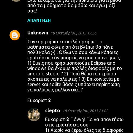
χ
από τα μαθήματα θα μάθω και εγώ μαζί
σας!
ό
λ
ΑΠΆΝΤΗΣΗ
ι
Unknown
18 Οκτωβρίου, 2013 19:56
α
Συγχαρητήρια και καλή αρχή με τα
μαθήματα φίλε κ απ ότι βλέπω θα πάνε
πολύ καλα ;-) . Θέλω να σου κάνω κάποιες
ερωτήσεις εάν μπορείς να μου απαντήσεις.
1) Εμείς που χρησιμοποιούμε Eclipse από
windows θα έχουμε πολλές διαφορές με το
android studio ? 2) Ποιά θέματα περίπου
σκοπεύεις να καλύψεις ? 3) Επικοινωνία με
server και sqlite βάσεις υπάρχει περίπτωση
να καλύψεις μελλοντικά ?
Ευχαριστώ
clepto
18 Οκτωβρίου, 2013 21:02
Ευχαριστώ Γιάννη! Για να απαντήσω
στις ερωτήσεις σου,
1) Χωρίς να ξέρω όλες τις διαφορές