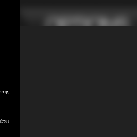
κτης
έπει