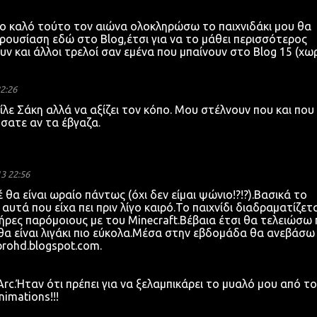
το καλό τούτο τον αιώνα ολοκληρώσω το παιχνιδάκι μου θα
ρουσίαση εδώ στο Blog,έτσι για να το μάθει περισσότερος
ν και άλλοι τρελοί σαν εμένα που μπαίνουν στο Blog 15 (χωρ
2:26
λε Σάκη αλλά να αξίζει τον κόπο. Μου στέλνουν που και που 
ύσατε αν τα έβγαζα.
3 22:56
θα είναι ωραίο πάντως (όχι δεν είμαι ψώνιο!?!?).Βασικά το
αυτά που είχα πει πριν λίγο καιρό.Το παιχνίδι διαδραματίζετα
ρες παρόμοιους με του Minecraft.Βέβαια έτσι θα τελειώσω 
θα είναι λιγάκι πιο εύκολα.Μέσα στην εβδομάδα θα ανεβάσω
rohd.blogspot.com.
c.Ήταν ότι πρέπει για να ξελαμπικάρει το μυαλό μου από τ
imations!!!