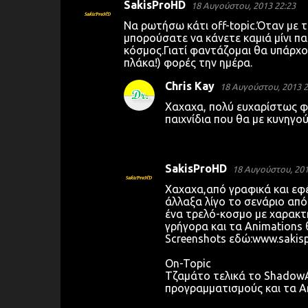
SakisProHD
18 Αυγούστου, 2013 22:23
Σ
Να ρωτήσω κάτι off-topic.Όταν με 
χ
μπορούσατε να κάνετε καμιά μίνι πα
κόσμος.Γιατί φαντάζομαι θα υπάρχου
ό
πλάκα!) φορές την ημέρα.
λ
Chris Kay
18 Αυγούστου, 2013 2
ι
Χαχαχα, πολύ ευχαρίστως φί
α
παιχνίδια που θα με κυνηγο
SakisProHD
18 Αυγούστου, 201
Χαχαχα,από γραφικά και εφέ 
άλλαξα λίγο το σενάριο από 
ένα τρελό-κοσμο με χαρακτή
γρήγορα και τα Animations 
Screenshots εδώ:www.sakisp
On-Topic
Τζαμάτο τελικά το ShadowAr
προγραμματισμούς και τα An