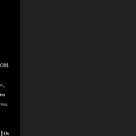
 ROM
ς,
τα
νται
] Οι