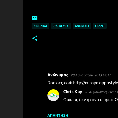
ΚΙΝΈΖΙΚΑ
ΣΥΣΚΕΥΈΣ
ANDROID
OPPO
Ανώνυμος
20 Αυγούστου, 2013 14:17
Σ
Doc δες εδώ http://europe.oppostyl
χ
Chris Kay
20 Αυγούστου, 2013 1
ό
Ωωωω, δεν ήταν το πρωί. Ω
λ
ι
α
ΑΠΆΝΤΗΣΗ