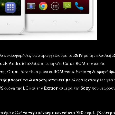
θα κυκλοφορήσει, να παραγγείλουμε το R819 με την κλασική
tock Android αλλά και με τη νέα Color ROM την οποία
 της Oppo. Δεν είναι μόνο οι ROM που κάνουν τη διαφορά όμω
ής μπορεί να διαπραγματευτεί με όλες τις εταιρίες για 
PS οθόνη της LG και την Exmor κάμερα της Sony που θεωρού
ί ακόμα αλλά
το περιμένουμε κοντά στα 350 ευρώ.
[Νεότερα