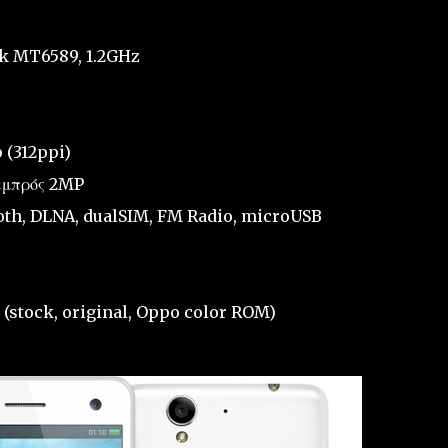
ek MT6589, 1.2GHz
p (312ppi)
εμπρός 2MP
tooth, DLNA, dualSIM, FM Radio, microUSB
B (stock, original, Oppo color ROM)