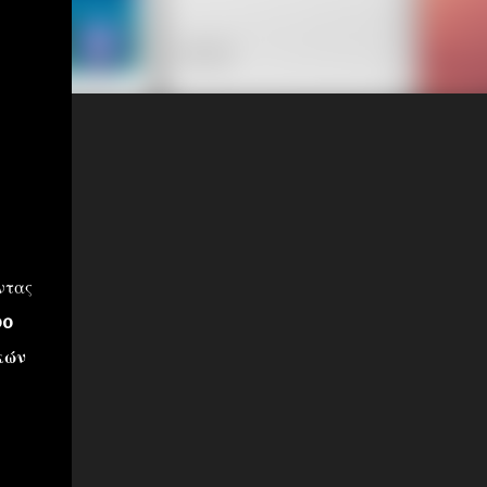
ντας
po
κών