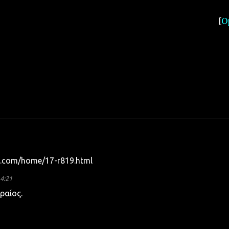
[
O
e.com/home/17-r819.html
4:21
ραίος.