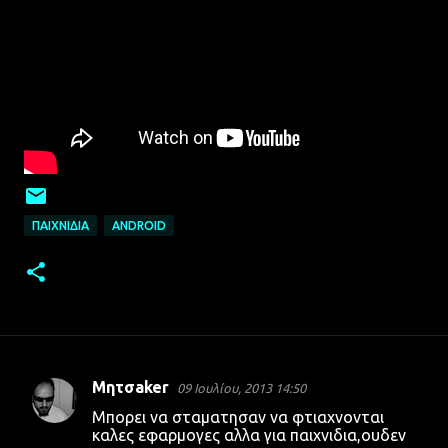
ΠΑΙΧΝΊΔΙΑ
ANDROID
Μητσaker
09 Ιουλίου, 2013 14:50
Σ
Μπορει να σταματησαν να φτιαχνονται
χ
καλες εφαρμογες αλλα για παιχνιδια,ουδεν