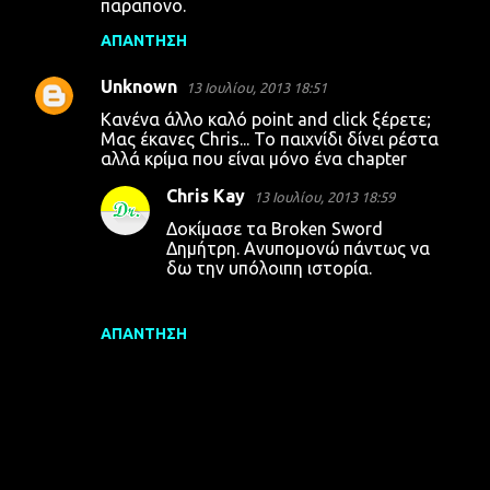
παραπονο.
ό
λ
ΑΠΆΝΤΗΣΗ
ι
Unknown
13 Ιουλίου, 2013 18:51
α
Κανένα άλλο καλό point and click ξέρετε;
Μας έκανες Chris... Το παιχνίδι δίνει ρέστα
αλλά κρίμα που είναι μόνο ένα chapter
Chris Kay
13 Ιουλίου, 2013 18:59
Δοκίμασε τα Broken Sword
Δημήτρη. Ανυπομονώ πάντως να
δω την υπόλοιπη ιστορία.
ΑΠΆΝΤΗΣΗ