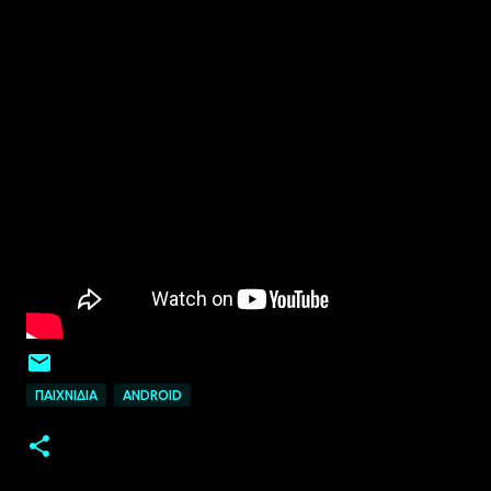
ΠΑΙΧΝΊΔΙΑ
ANDROID