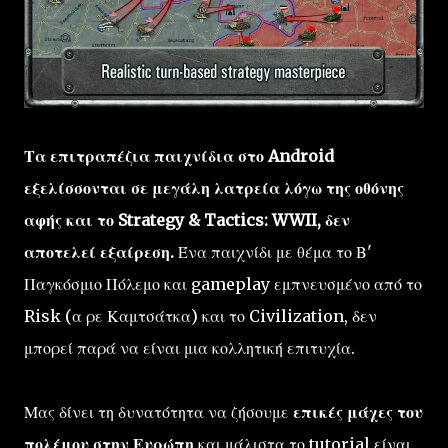
Τα επιτραπέζια παιχνίδια στο Android
εξελίσσονται σε μεγάλη λατρεία λόγω της οθόνης
αφής και το Strategy & Tactics: WWII, δεν
αποτελεί εξαίρεση.
Ένα παιχνίδι με θέμα το Β'
Παγκόσμιο Πόλεμο και gameplay εμπνευσμένο από το
Risk (α ρε Καμτσάτκα) και το Civilization, δεν
μπορεί παρά να είναι μια κολλητική επιτυχία.
Μας δίνει τη δυνατότητα να ζήσουμε
επικές μάχες του
πολέμου στην Ευρώπη
και μάλιστα το tutorial είναι