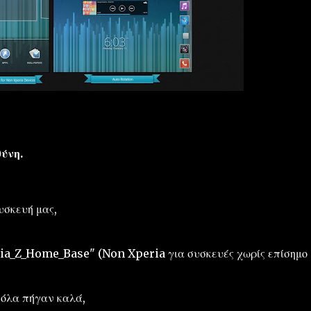
θύνη.
υσκευή μας,
eria_Z_Home_Base" (Non Xperia για συσκευές χωρίς επίσημο
 όλα πήγαν καλά,