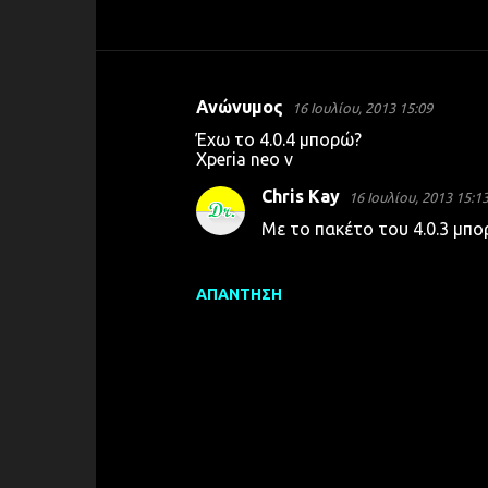
Ανώνυμος
16 Ιουλίου, 2013 15:09
Σ
Έχω το 4.0.4 μπορώ?
χ
Xperia neo v
ό
Chris Kay
16 Ιουλίου, 2013 15:1
λ
Με το πακέτο του 4.0.3 μπορ
ι
α
ΑΠΆΝΤΗΣΗ