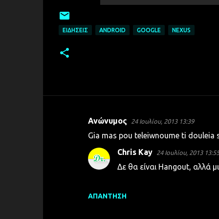
ΕΙΔΉΣΕΙΣ
ANDROID
GOOGLE
NEXUS
Ανώνυμος
24 Ιουλίου, 2013 13:39
Σ
Gia mas pou teleiwnoume ti douleia s
χ
Chris Kay
24 Ιουλίου, 2013 13:5
ό
Δε θα είναι Hangout, αλλά μ
λ
ι
α
ΑΠΆΝΤΗΣΗ