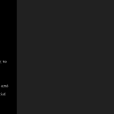
ν
ς το
 από
πλά