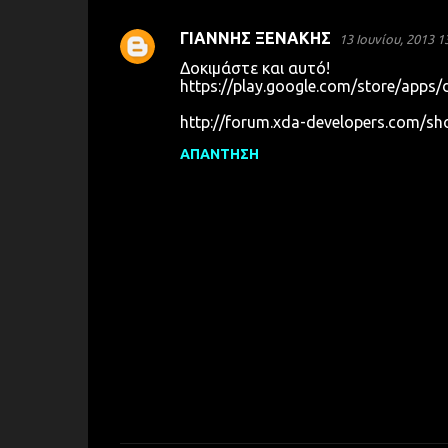
ΓΙΑΝΝΗΣ ΞΕΝΑΚΗΣ
13 Ιουνίου, 2013 1
Σ
Δοκιμάστε και αυτό!
χ
https://play.google.com/store/apps/
ό
http://forum.xda-developers.com/s
λ
ΑΠΆΝΤΗΣΗ
ι
α