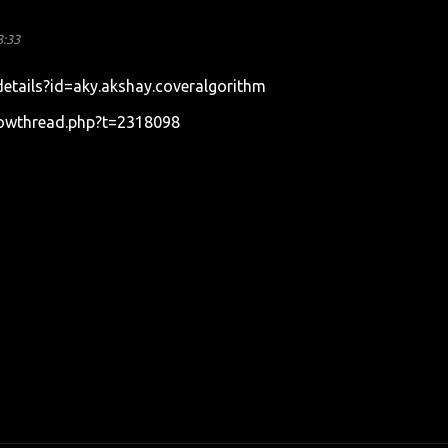
3:33
details?id=aky.akshay.coveralgorithm
howthread.php?t=2318098