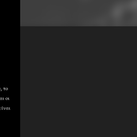
, το
ι οι
είναι