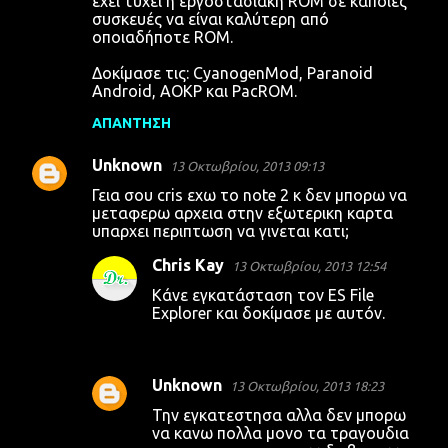
έχει τύχει η εργοστασιακή ROM σε κάποιες
συσκευές να είναι καλύτερη από
οποιαδήποτε ROM.
Δοκίμασε τις: CyanogenMod, Paranoid
Android, AOKP και PacROM.
ΑΠΆΝΤΗΣΗ
Unknown
13 Οκτωβρίου, 2013 09:13
Γεια σου cris εχω το note 2 κ δεν μπορω να
μεταφερω αρχεια στην εξωτερικη καρτα
υπαρχει περιπτωση να γινεται κατι;
Chris Kay
13 Οκτωβρίου, 2013 12:54
Κάνε εγκατάσταση τον ES File
Explorer και δοκίμασε με αυτόν.
Unknown
13 Οκτωβρίου, 2013 18:23
Την εγκατεστησα αλλα δεν μπορω
να κανω πολλα μονο τα τραγουδια