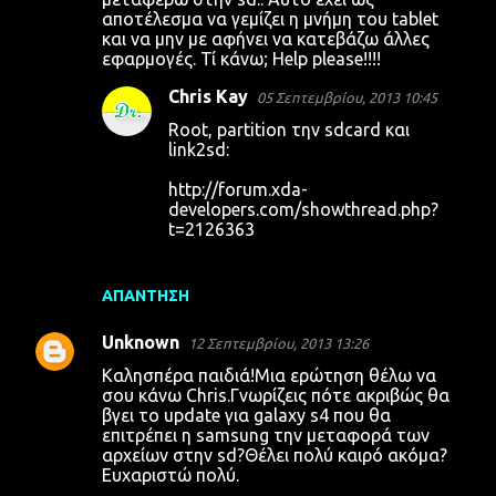
αποτέλεσμα να γεμίζει η μνήμη του tablet
και να μην με αφήνει να κατεβάζω άλλες
εφαρμογές. Τί κάνω; Help please!!!!
Chris Kay
05 Σεπτεμβρίου, 2013 10:45
Root, partition την sdcard και
link2sd:
http://forum.xda-
developers.com/showthread.php?
t=2126363
ΑΠΆΝΤΗΣΗ
Unknown
12 Σεπτεμβρίου, 2013 13:26
Καλησπέρα παιδιά!Μια ερώτηση θέλω να
σου κάνω Chris.Γνωρίζεις πότε ακριβώς θα
βγει το update για galaxy s4 που θα
επιτρέπει η samsung την μεταφορά των
αρχείων στην sd?Θέλει πολύ καιρό ακόμα?
Ευχαριστώ πολύ.