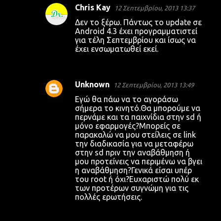
Chris Kay
12 Σεπτεμβρίου, 2013 13:37
Δεν το ξέρω. Πάντως το update σε
Android 4.3 έχει προγραμματιστεί
για τέλη Σεπτεμβρίου και ίσως να
έχει ενσωματωθεί εκεί.
Unknown
12 Σεπτεμβρίου, 2013 13:49
Εγώ θα πάω να το αγοράσω
σήμερα το κινητό.Θα μπορούμε να
περνάμε και τα παιχνίδια στην sd ή
μόνο εφαρμογές?Μπορείς σε
παρακαλώ να μου στείλεις σε link
την διαδικασία για να μεταφέρω
στην sd πριν την αναβάθμηση ή
μου προτείνεις να περιμένω να βγει
η αναβάθμηση?Γενικά είσαι υπέρ
του root ή όχι?Ευχαριστώ πολύ εκ
των προτέρων συγνώμη για τις
πολλές ερωτήσεις.