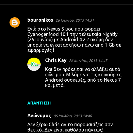
bouronikos
26 Ιουνίου, 2013 14:31
Σ
Εγώ στο Nexus S μου που φοράει
χ
CyanogenMod 10.1 την τελευταία Nightly
(26 Ιουνίου) με Android 4.2.2 ακόμη δεν
ό
μπορώ να εγκαταστήσω πάνω από 1 Gb σε
λ
εφαρμογές !
ι
Chris Kay
26 Ιουνίου, 2013 14:45
α
Και δεν πρόκειται να αλλάξει αυτό
φίλε μου. Μιλάμε για τις καινούριες
Android συσκευές, από το Nexus 7
και μετά.
ΑΠΆΝΤΗΣΗ
Ανώνυμος
05 Ιουλίου, 2013 14:40
Δεν ξέρω Chris αν το παρουσιάζεις σαν
θετικό...Δεν είναι καθόλου πάντως!