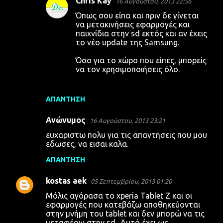
Chris Kay
16 Αυγούστου, 2013 22:56
Όπως σου είπα και πριν δε γίνεται
να μετακινήσεις εφαρμογές και
παιχνίδια στην sd εκτός και αν έχεις
το νέο update της Samsung.
Όσο για το χώρο που είπες, μπορείς
να τον χρησιμοποιήσεις όλο.
ΑΠΆΝΤΗΣΗ
Ανώνυμος
16 Αυγούστου, 2013 23:21
ευχαριστω πολυ για τις απαντησεις που μου
εδωσες, να εισαι καλα.
ΑΠΆΝΤΗΣΗ
kostas aek
05 Σεπτεμβρίου, 2013 01:20
Μόλις αγόρασα το xperia Tablet Z και οι
εφαρμογές που κατεβάζω αποθηκεύονται
στην μνήμη του tablet και δεν μπορώ να τις
μεταφέρω στην sd.. Αυτό έχει ως