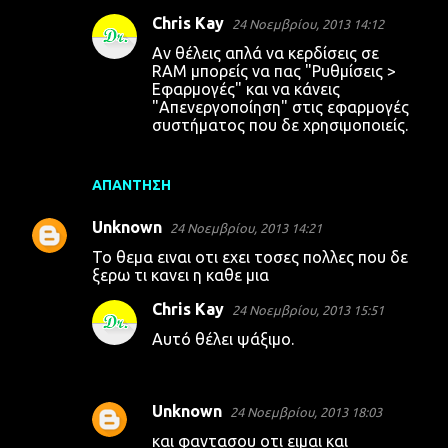
Chris Kay
24 Νοεμβρίου, 2013 14:12
Αν θέλεις απλά να κερδίσεις σε
RAM μπορείς να πας "Ρυθμίσεις >
Εφαρμογές" και να κάνεις
"Απενεργοποίηση" στις εφαρμογές
συστήματος που δε χρησιμοποιείς.
ΑΠΆΝΤΗΣΗ
Unknown
24 Νοεμβρίου, 2013 14:21
Το θεμα ειναι οτι εχει τοσες πολλες που δε
ξερω τι κανει η καθε μια
Chris Kay
24 Νοεμβρίου, 2013 15:51
Αυτό θέλει ψάξιμο.
Unknown
24 Νοεμβρίου, 2013 18:03
και φαντασου οτι ειμαι και