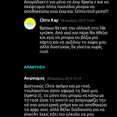
Απαράδεκτο για μένα να έχω Xperia z και να
σκέφτομαι πόσα παιχνίδια μπορώ να
αποθηκεύσω ενώ έχω και 32microsd μεσα!!!
Chris Kay
05 Ιουλίου, 2013 15:05
Βρίσκω θετική την αλλαγή στο file
system. Από εκεί και πέρα θα ήθελα
και εγώ να μπορώ να βάζω μια
κάρτα και να αυξάνω το χώρο μου
αλλά δυστυχώς δε γίνεται χωρίς
root.
ΑΠΆΝΤΗΣΗ
Ανώνυμος
08 Ιουλίου, 2013 11:13
Δυστυχώς Chris ακόμα και με root,
τουλάχιστον όσον αφορά το δικό μου
(xperia z), το μόνο που μπορώ να κάνω με
το root είναι το κινητό να αναγνωρίζει την
sd σαν εσωτερική μνήμη και να αποθηκεύει
τα apps εκεί, αλλά θέλει διαδικασία για να
γίνει!Αν έχεις κάτι πιο εύκολο να μου