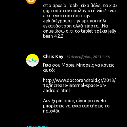
στο αρχείο ''obb'' είχα βάλει τα 2.03
giga από τον υπολογιστή win7 ενώ
είχα εγκαταστήσει την
apk.διέγραψα την apk και πάλι
εγκατάσταση αλλά τίποτα....Να
σημειώσω ο,τι το tablet τρέχει jelly
bean 4.2.2
Chris Kay
15 Δεκεμβρίου, 2013 11:01
Γεια σου Μάριε. Μπορείς να κάνεις
αυτό:
http://www.doctorandroid.gr/2013/
10/increase-internal-space-on-
android.html
Δεν ξέρω όμως σίγουρα αν θα
μπορέσεις να εγκαταστήσεις το
παιχνίδι.