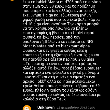
έχω το tablet Manta mid705 από το e-shop
στην τιμή των 59 ευρώ και το πρόβλημα
που υπάρχει και δεν αλλάζει είναι το εξής :
έχει μνήμη 1 giga και εξωτερική μνήμη 1
giga,δηλαδή εγώ που του έχω βάλει κάρτα
sd 16 giga είναι ανούσιο.Την κάρτα μπορώ
να την χρησιμοποιήσω για να βλέπω
φωτογραφίες ή βίντεο στο tablet αφού
φυσικά τα έχω περάσει από τον
υπολογιστή.Θέλω να κατεβάσω το NFS
Most Wantes από το blackmart alpha
φυσικά και δεν γίνεται καθώς είτε ή
εσωτερική είτε η εξωτερική είναι 1giga και
το παιχνίδι χρειάζεται περίπου 2.03 giga
....Το ερώτημα είναι αν υπάρχει τρόπος να
αλλάξει αυτό.Το έχω root βέβαια superuser
και έφτιαξα ένα φάκελο στην sd με όνομα
''android'' και στη συνέχεια έφτιαξα ένα
αρχείο ''obb'' αλλά και πάλι μάταια....έχω
τρελαθεί που όπως φαίνεται τζάμπα τα 59
ευρώ....πλέον η χρήση του είναι ως οθόνη
στο αυτοκίνητο καθώς το έχω συνδέσει με
καλώδιο στη θύρα ''aux'
Unknown
15 Δεκεμβρίου, 2013 04:04