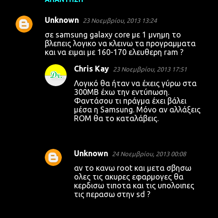
Unknown
23 Νοεμβρίου, 2013 13:24
σε samsung galaxy core με 1 μνημη το
βλεπεις λογικο να κλεινω τα προγραμματα
και να ειμαι με 160-170 ελευθερη ram ?
Chris Kay
23 Νοεμβρίου, 2013 17:51
Λογικό θα ήταν να έχεις γύρω στα
300ΜΒ έχω την εντύπωση.
Φαντάσου τι πράγμα έχει βάλει
μέσα η Samsung. Μόνο αν αλλάξεις
ROM θα το καταλάβεις.
Unknown
24 Νοεμβρίου, 2013 00:08
αν το κανω root και μετα σβησω
ολες τις ακυρες εφαρμογες θα
κερδισω τιποτα και τις υπολοιπες
τις περασω στην sd ?