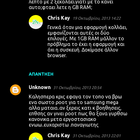
λεπτο με 2 ξεκολαει.γιατι με το κανει
αυτο;φταει λετε η GB RAM;
Chris Kay
19 Οκτωβρίου, 2013 14:22
Γενικά όταν μια εφαρμογή κολλάει,
εμφανίζονται αυτές οι δύο
επιλογές. Με 1GB RAM μάλλον το
πρόβλημα το έχει η εφαρμογή και
όχι η συσκευή. Δοκίμασε άλλον
browser.
ΑΠΆΝΤΗΣΗ
Unknown
31 Οκτωβρίου, 2013 20:54
Καλησπερα κρις εφαγα τον τοπο να βρω
ενα σωστο ροοτ για το samsung mega
αλλα ματαια..αν ξερεις κατι κ βοηθησεις,
επθσης αν γινει ροοτ πως θα ξανα γυρθσω
κανονικα μετα εργοστασιακο
ενωω..ευχαριστω .παναγιωτης
Chris Kay
31 Οκτωβρίου, 2013 22:01