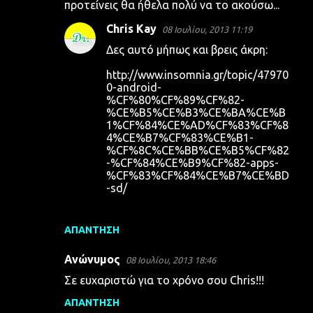
προτείνεις θα ήθελα πολύ να το ακούσω...
Chris Kay
08 Ιουλίου, 2013 11:19
Δες αυτό μήπως και βρεις άκρη:
http://www.insomnia.gr/topic/47970
0-android-
%CF%80%CF%89%CF%82-
%CE%B5%CE%B3%CE%BA%CE%B
1%CF%84%CE%AD%CF%83%CF%8
4%CE%B7%CF%83%CE%B1-
%CF%8C%CE%BB%CE%B5%CF%82
-%CF%84%CE%B9%CF%82-apps-
%CF%83%CF%84%CE%B7%CE%BD
-sd/
ΑΠΆΝΤΗΣΗ
Ανώνυμος
08 Ιουλίου, 2013 18:46
Σε ευχαριστώ για το χρόνο σου Chris!!!
ΑΠΆΝΤΗΣΗ