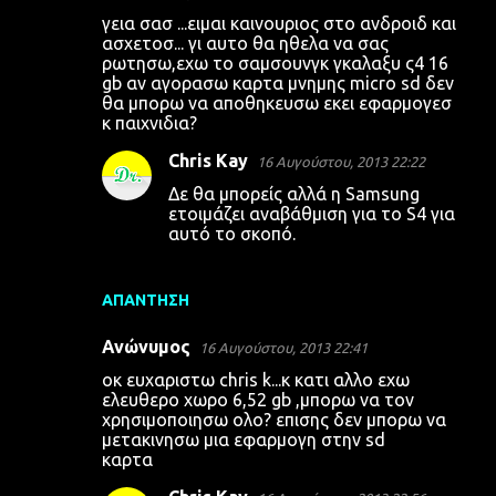
γεια σασ ...ειμαι καινουριος στο ανδροιδ και
ασχετοσ... γι αυτο θα ηθελα να σας
ρωτησω,εχω το σαμσουνγκ γκαλαξυ ς4 16
gb αν αγορασω καρτα μνημης micro sd δεν
θα μπορω να αποθηκευσω εκει εφαρμογεσ
κ παιχνιδια?
Chris Kay
16 Αυγούστου, 2013 22:22
Δε θα μπορείς αλλά η Samsung
ετοιμάζει αναβάθμιση για το S4 για
αυτό το σκοπό.
ΑΠΆΝΤΗΣΗ
Ανώνυμος
16 Αυγούστου, 2013 22:41
οκ ευχαριστω chris k...κ κατι αλλο εχω
ελευθερο χωρο 6,52 gb ,μπορω να τον
χρησιμοποιησω ολο? επισης δεν μπορω να
μετακινησω μια εφαρμογη στην sd
καρτα