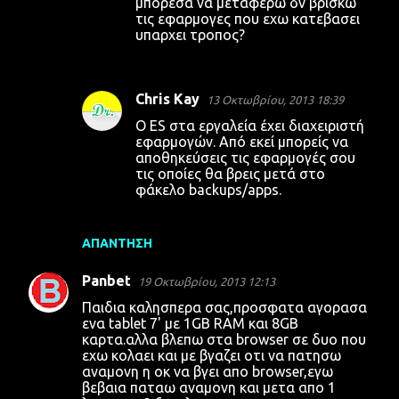
μπορεσα να μεταφερω δν βρισκω
τις εφαρμογες που εχω κατεβασει
υπαρχει τροπος?
Chris Kay
13 Οκτωβρίου, 2013 18:39
Ο ES στα εργαλεία έχει διαχειριστή
εφαρμογών. Από εκεί μπορείς να
αποθηκεύσεις τις εφαρμογές σου
τις οποίες θα βρεις μετά στο
φάκελο backups/apps.
ΑΠΆΝΤΗΣΗ
Panbet
19 Οκτωβρίου, 2013 12:13
Παιδια καλησπερα σας,προσφατα αγορασα
ενα tablet 7' με 1GB RAM και 8GB
καρτα.αλλα βλεπω στα browser σε δυο που
εχω κολαει και με βγαζει οτι να πατησω
αναμονη η οκ να βγει απο browser,εγω
βεβαια παταω αναμονη και μετα απο 1