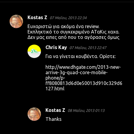
Kostas Z
07 Μαΐου, 2013 22:34
Σ
Ευχαριστώ για ακόμα ένα review.
χ
Εκπληκτικό το συγκεκριμένο ΑΤαΚις χαχα.
Δεν μας ειπες από που το αγόρασες όμως
ό
λ
Chris Kay
07 Μαΐου, 2013 22:47
ι
Για να γίνεται κουβέντα. Ορίστε:
α
http://www.dhgate.com/2013-new-
arrive-3g-quad-core-mobile-
phone/p-
ff8080813d6d0e50013d910c329d6
127.html
Kostas Z
08 Μαΐου, 2013 01:13
Thanks