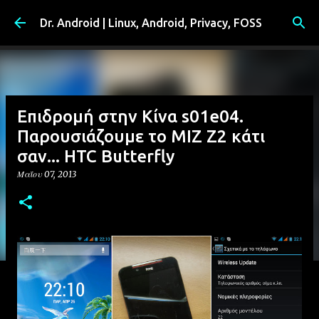
Μετάβαση στο κύριο περιεχόμενο
Dr. Android | Linux, Android, Privacy, FOSS
Επιδρομή στην Κίνα s01e04.
Παρουσιάζουμε το MIZ Z2 κάτι
σαν... HTC Butterfly
Μαΐου 07, 2013