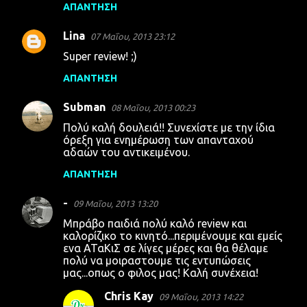
ΑΠΆΝΤΗΣΗ
Lina
07 Μαΐου, 2013 23:12
Super review! ;)
ΑΠΆΝΤΗΣΗ
Subman
08 Μαΐου, 2013 00:23
Πολύ καλή δουλειά!! Συνεχίστε με την ίδια
όρεξη για ενημέρωση των απανταχού
αδαών του αντικειμένου.
ΑΠΆΝΤΗΣΗ
-
09 Μαΐου, 2013 13:20
Μπράβο παιδιά πολύ καλό review και
καλορίζικο το κινητό...περιμένουμε και εμείς
ενα ΑΤαΚιΣ σε λίγες μέρες και θα θέλαμε
πολύ να μοιραστουμε τις εντυπώσεις
μας...οπως ο φιλος μας! Καλή συνέχεια!
Chris Kay
09 Μαΐου, 2013 14:22