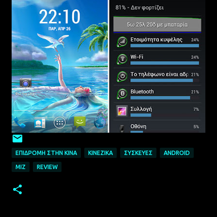
ΕΠΙΔΡΟΜΉ ΣΤΗΝ ΚΊΝΑ
ΚΙΝΈΖΙΚΑ
ΣΥΣΚΕΥΈΣ
ANDROID
MIZ
REVIEW