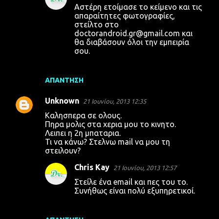
Αστέρη ετοίμασε το κείμενο και τις
απαραίτητες φωτογραφίες,
στείλτο στο
doctorandroid.gr@gmail.com
και
θα διαβάσουν όλοι την εμπειρία
σου.
ΑΠΆΝΤΗΣΗ
Unknown
21 Ιουνίου, 2013 12:35
Καλησπερα σε ολους.
Πηρα μολις στα χερια μου το κινητο.
Λειπει η 2η μπαταρια.
Τι να κάνω? Στελνω mail να μου τη
στειλουν?
Chris Kay
21 Ιουνίου, 2013 12:57
Στείλε ένα email και πες του το.
Συνήθως είναι πολύ εξυπηρετικοί.