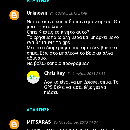
ΑΠΆΝΤΗΣΗ
Unknown
21 Ιουνίου, 2013 21:48
Ναι το εκανα και μοθ απαντησαν αμεσα. Θα
μου το στειλουν.
Chris K εχεις το κινητο αυτο?
Το χρησιμοποιω ολη μερα και υπαρχει μονο
ενα θεμα. Με το gps.
Μες στο διαμερισμα που ειμαι δεν βρησκει
σημα. Εξω στο μπαλκονι το βρισκει αλλα
αδυναμο.
Να βαλω καποιο προγραμμα?
Chris Kay
21 Ιουνίου, 2013 21:53
Λογικό είναι να μη βρίσκει σήμα. Το
GPS θέλει να είσαι έξω για να
πιάσει.
ΑΠΆΝΤΗΣΗ
MITSARAS
26 Νοεμβρίου, 2013 14:04