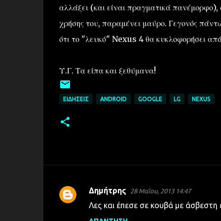
αλλάξει (και είναι πραγματικά πανέμορφο)
χρήσης του, παραμένει μαύρο. Γεγονός πάντως
ότι το "λευκό" Nexus 4 θα κυκλοφορήσει από
Υ.Γ. Τα είπα και ξεθύμανα!
ΕΙΔΉΣΕΙΣ
ANDROID
GOOGLE
LG
NEXUS
Δημήτρης
28 Μαΐου, 2013 14:47
Σ
Λες και έπεσε σε κουβά με άσβεστη είν
χ