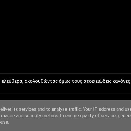
υ ελεύθερα, ακολουθώντας όμως τους στοιχειώδεις κανόνες
liver its services and to analyze traffic. Your IP address and us
rmance and security metrics to ensure quality of service, gene
buse.
Από το Blogger