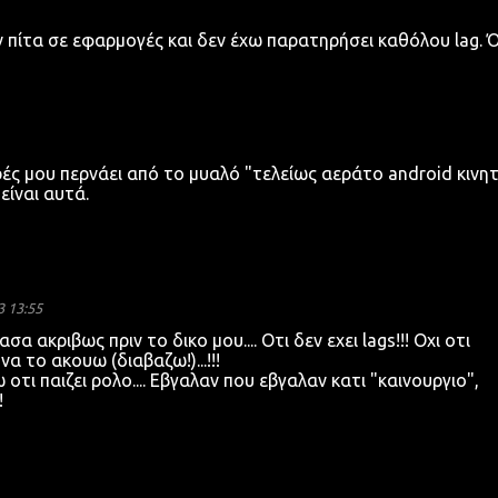
 πίτα σε εφαρμογές και δεν έχω παρατηρήσει καθόλου lag. 
ρές μου περνάει από το μυαλό "τελείως αεράτο android κινη
 είναι αυτά.
3 13:55
α ακριβως πριν το δικο μου.... Οτι δεν εχει lags!!! Οχι οτι
α το ακουω (διαβαζω!)...!!!
οτι παιζει ρολο.... Εβγαλαν που εβγαλαν κατι "καινουργιο",
!