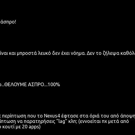
 άσπρο!
αι και μπροστά λευκό δεν έχει νόημα. Δεν το ζήλεψα καθόλο
...ΘΕΛΟΥΜΕ ΑΣΠΡΟ....100%
ξε περίπτωση που το Nexus4 έφτασε στα όριά του από άποψ
ίπτωση να παρατηρήσεις "lag" κλπ; (εννοείται πχ μετά από
 κουτί με 20 apps)