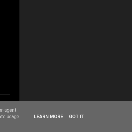
er-agent
rate usage
LEARN MORE
GOT IT