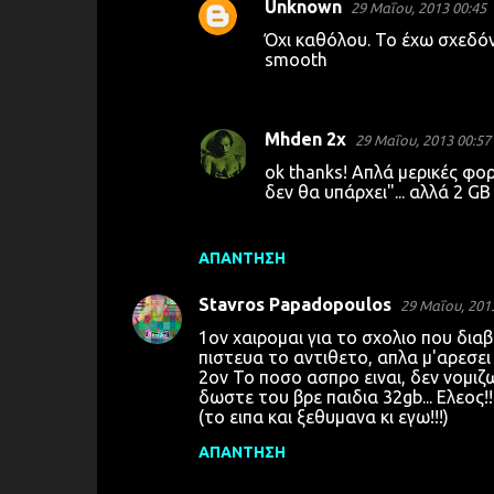
Unknown
29 Μαΐου, 2013 00:45
Όχι καθόλου. Το έχω σχεδόν
smooth
Mhden 2x
29 Μαΐου, 2013 00:57
ok thanks! Απλά μερικές φο
δεν θα υπάρχει"... αλλά 2 GB
ΑΠΆΝΤΗΣΗ
Stavros Papadopoulos
29 Μαΐου, 201
1ον χαιρομαι για το σχολιο που διαβασ
πιστευα το αντιθετο, απλα μ'αρεσει ν
2ον Το ποσο ασπρο ειναι, δεν νομιζω 
δωστε του βρε παιδια 32gb... Ελεος!!
(το ειπα και ξεθυμανα κι εγω!!!)
ΑΠΆΝΤΗΣΗ