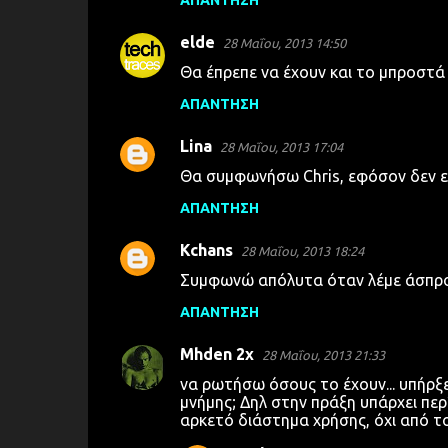
ΑΠΆΝΤΗΣΗ
ό
λ
elde
28 Μαΐου, 2013 14:50
ι
Θα έπρεπε να έχουν και το μπροστά
α
ΑΠΆΝΤΗΣΗ
Lina
28 Μαΐου, 2013 17:04
Θα συμφωνήσω Chris, εφόσον δεν είν
ΑΠΆΝΤΗΣΗ
Kchans
28 Μαΐου, 2013 18:24
Συμφωνώ απόλυτα όταν λέμε άσπρο
ΑΠΆΝΤΗΣΗ
Mhden 2x
28 Μαΐου, 2013 21:33
να ρωτήσω όσους το έχουν... υπήρ
μνήμης; Δηλ στην πράξη υπάρχει περ
αρκετό διάστημα χρήσης, όχι από το