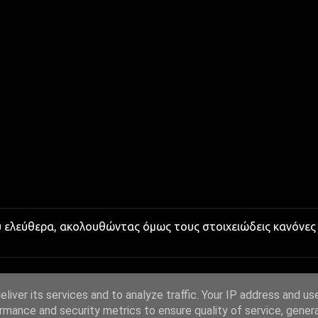
υ ελεύθερα, ακολουθώντας όμως τους στοιχειώδεις κανόνες
liver its services and to analyze traffic. Your IP address and us
rmance and security metrics to ensure quality of service, gene