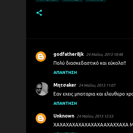
godfather8jk
24 Μαΐου, 2013 10:48
Σ
Πολύ διασκεδαστικό και εύκολο!!
χ
ΑΠΆΝΤΗΣΗ
ό
λ
Μητσaker
24 Μαΐου, 2013 11:07
ι
Εαν εχεις μπαταρια και ελευθερο χρ
α
ΑΠΆΝΤΗΣΗ
Unknown
24 Μαΐου, 2013 12:53
XAXAXAXAXAXAXAXAAXAXXAXA Μόνο 