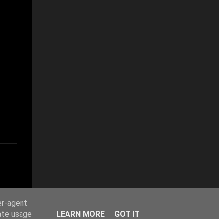
er-agent
rate usage
LEARN MORE
GOT IT