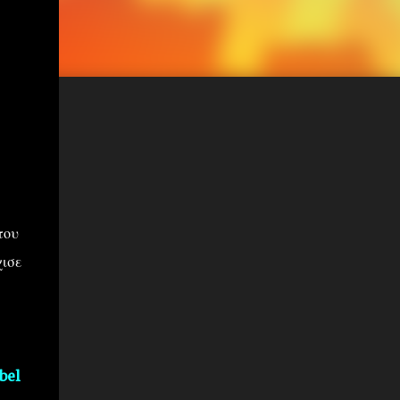
του
χισε
bel