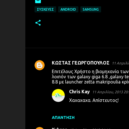
ΣΥΣΚΕΥΈΣ
ANDROID
SAMSUNG
ΚΩΣΤΑΣ ΓΕΩΡΓΟΠΟΥΛΟΣ
11 Απριλί
Σ
Eπιτέλους Χρήστο η βιομηχανία των
χ
λοιπόν των galaxy giga 6.8 ,galaxy ter
8.8 με launcher zetta makripoulia κρ
ό
λ
Chris Kay
11 Απριλίου, 2013 20:
ι
Χαχαχαχα. Απίστευτος!
α
ΑΠΆΝΤΗΣΗ