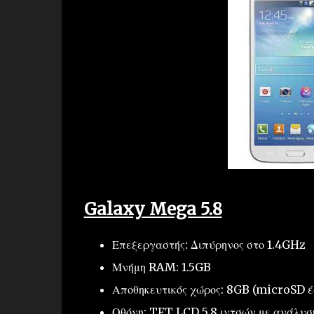
Galaxy Mega 5.8
Επεξεργαστής: Διπύρηνος στο 1.4GHz
Μνήμη RAM: 1.5GB
Αποθηκευτικός χώρος: 8GB (microSD έ
Οθόνη: TFT LCD 5.8 ιντσών με ανάλυσ