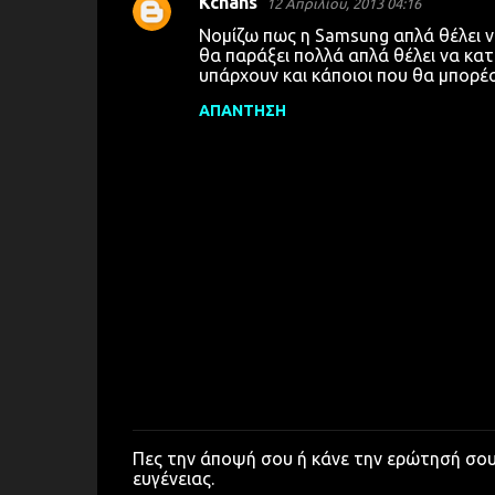
Kchans
12 Απριλίου, 2013 04:16
Νομίζω πως η Samsung απλά θέλει ν
θα παράξει πολλά απλά θέλει να κατ
υπάρχουν και κάποιοι που θα μπορέ
ΑΠΆΝΤΗΣΗ
Πες την άποψή σου ή κάνε την ερώτησή σο
Δ
ευγένειας.
η