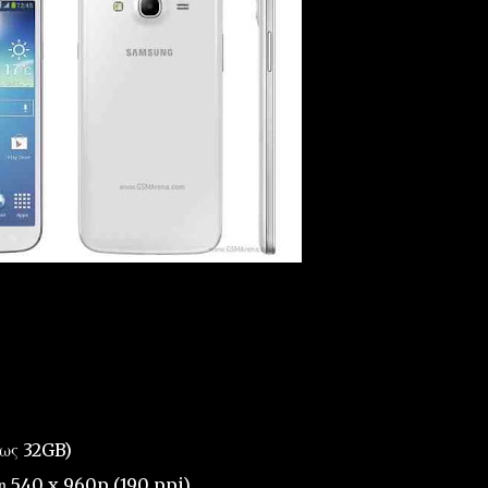
ως 32GB)
η 540 x 960p (190 ppi)