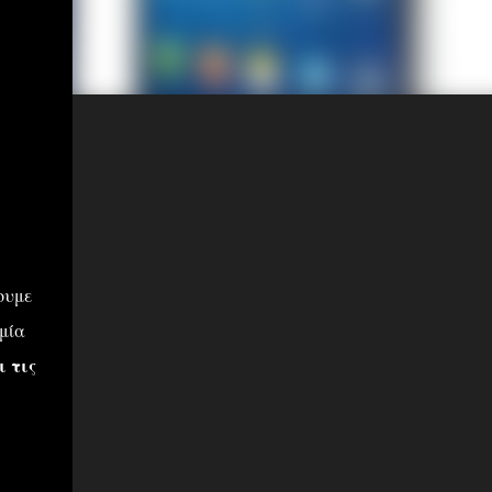
ουμε
 μία
 τις