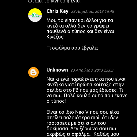
φταίει το κινητό ή εγώ.
Chris Kay
23 Απριλίου, 2013 16:48
Μου το είπαν και άλλοι για τα
κινέζικα αλλά δεν το γράφει
πουθενά ο τύπος και δεν είναι
Κινέζος!
Τι σφάλμα σου έβγαλε;
Unknown
23 Απριλίου, 2013 23:03
Ναι κι εγώ παραξενευτικα που είναι
κινέζικα γιατί πρώτα κοίταξα στην
σελίδα στο FB που μας έδωσες. Τι
να πω... Πολύ κουλό αυτό που έκανε
ο τύπος!
Είναι το ίδιο Neo V που σου είχα
στείλει παλαιότερα mail ότι δεν
rootαρετε με ότι κι αν του
δοκίμασα. Δεν ξέρω να σου πω
ακριβώς τι σφάλμα... Καθώς μου