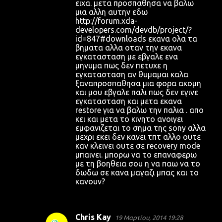
ειχα. μετα προσπαθησα να βαλω
μια αλλη αυτην εδω
http://forum.xda-
developers.com/devdb/project/?
id=847#downloads εκανα ολα τα
βηματα αλλα οταν την εκανα
εγκατασταση με εβγαλε ενα
μηνυμα πως δεν πετυχε η
εγκατασταση αν θυμαμαι καλα
ξαναπροσπαθησα μια φορα ακομη
και μου εβγαλε παλι πως δεν εγινε
εγκατασταση και μετα εκανα
restore για να βαλω την παλια . απο
κει και μετα το κινητο ανοιγει
εμφανιζεται το σημα της sony αλλα
μεχρι εκει δεν κανει τπτ αλλο ουτε
καν κλεινει ουτε σε recovery mode
μπαινει. μπορω να το επαναφερω
με τη βοηθεια σου η να παω να το
δωδω σε κανα μαγαζι μπας και το
κανουν?
Chris Kay
19 Μαρτίου, 2014 19:28