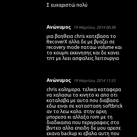
Σ ευχαριστώ πολύ
Ανώνυμος
19 Μαρτίου, 2014 00:38
μια βοηθεια chris κατεβασα το
RecoverX αλλα δε με βγαζει σε
recovery mode παταω volume και
το κουμπι εκκινησης και δε κανει
τπτ με λεει ασφαλεις λειτουργια
Ανώνυμος
19 Μαρτίου, 2014 11:53
chris καλημερα. τελικα καταφερα
να χαλασω το κινητο κι απο οτι
καταλαβα με αυτα που διαβασα
εδω ειναι σε κατασταση softbrick
αν το λεω καλα. στην αρχη
μπορεσα κι αλλαξα rom με τη
διαδικασια που περιγραφεις στο
βιντεο αλλα επειδη δε μου αρεσε
εκανα backup κι εβαλα αυτη που