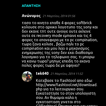
ΑΠΆΝΤΗΣΗ
Ανώνυμος
21 Μαρτίου, 2014 01:56
τασο το κινητο επαθε 4 φορες softbrick
κολουσε στο αρχικο λογοτυπο της sony και
δεν εκανε τπτ ουτε ανοιγε ουτε εκλεινε
ουτε σε recovery mode εμπαινε και τις 4
φορες το επανεφερα με το pc compination,
τωρα ξανα κολισε , βαζω παλι το pc
compination και μου λεει ο μηχανισμος
ενημερωσης της sony δεν εχει διαθεσιμο
λογισμικο για το τηλεφωνο σας. τι μπορω
να κανω τωρα? μηπως επειδη το εκανα
πολες φορες τωρα δε με αφηνει?
tek640
21 Μαρτίου, 2014 11:52
Kατεβασε το flashtool απο εδω:
http://www.flashtool.net/download.
php για το λειτουργικο σου.
Εγκατεστησε το στον υπολογιστη
σου. Αν θυμαμαι καλα η
εγκατασταση γινεται στο