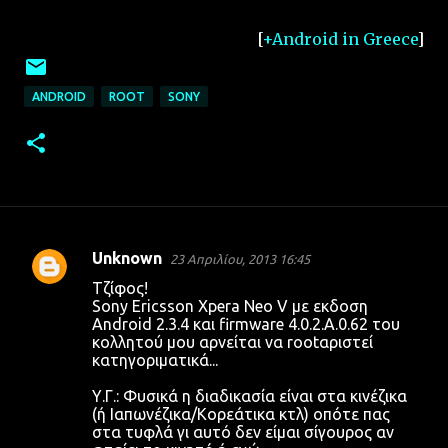
[
+Android in Greece
]
ANDROID
ROOT
SONY
Unknown
23 Απριλίου, 2013 16:45
Σ
Τζίφος!
χ
Sony Ericsson Xpera Neo V με εκδοση
Android 2.3.4 και firmware 4.0.2.A.0.62 του
ό
κολλητού μου αρνείται να rootαριστεί
λ
κατηγοριματικά...
ι
Υ.Γ.: Φυσικά η διαδικασία είναι στα κινέζικα
α
(ή Ιαπωνέζικα/Κορεάτικα κτλ) οπότε πας
στα τυφλά γι αυτό δεν είμαι σίγουρος αν