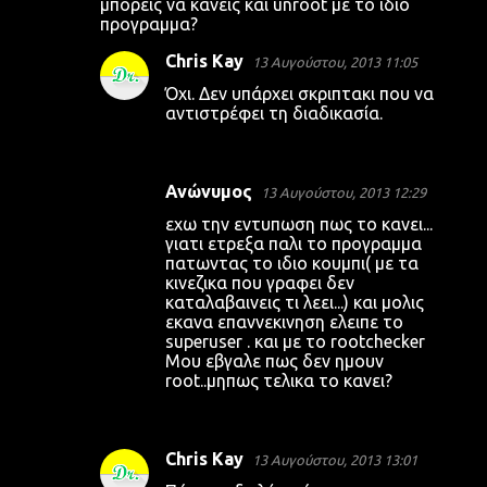
μπορεις να κανεις και unroot με το ιδιο
προγραμμα?
Chris Kay
13 Αυγούστου, 2013 11:05
Όχι. Δεν υπάρχει σκριπτακι που να
αντιστρέφει τη διαδικασία.
Ανώνυμος
13 Αυγούστου, 2013 12:29
εχω την εντυπωση πως το κανει...
γιατι ετρεξα παλι το προγραμμα
πατωντας το ιδιο κουμπι( με τα
κινεζικα που γραφει δεν
καταλαβαινεις τι λεει...) και μολις
εκανα επαννεκινηση ελειπε το
superuser . και με το rootchecker
Μου εβγαλε πως δεν ημουν
root..μηπως τελικα το κανει?
Chris Kay
13 Αυγούστου, 2013 13:01