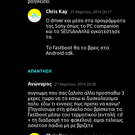
βοηθεισει
Chris Kay
21 Μαρτίου, 2014 20:17
Ο driver και μέσα στα προγράμματα
της Sony όπως το PC companion
και το SEUSΑπΑπλά εγκατέστησε
τα.
Το fastboot θα το βρεις στο
Android sdk.
ΑΠΆΝΤΗΣΗ
Ανώνυμος
21 Μαρτίου, 2014 20:30
συγνωμη που σας ζαλισα αλλα προσπαθω 3
μερες τωρα να τα κανω κι δυσκολευομαι
πολυ. εδω τι εννοεις πως πρεπει να κανω?
(Πηγαίνουμε στη φάκελο που βρίσκεται το
fastboot μέσω του τερματικού (εντολή: cd
+ τη διαδρομή του φακέλου). ειμαι τελειως
ασχετοσ παιδια μη με βριζετε