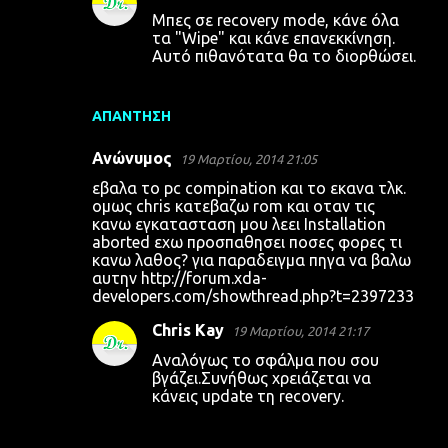
Μπες σε recovery mode, κάνε όλα
τα "Wipe" και κάνε επανεκκίνηση.
Αυτό πιθανότατα θα το διορθώσει.
ΑΠΆΝΤΗΣΗ
Ανώνυμος
19 Μαρτίου, 2014 21:05
εβαλα το pc compination και το εκανα τλκ.
ομως chris κατεβαζω rom και οταν τις
κανω εγκατασταση μου λεει Installation
aborted εχω προσπαθησει ποσες φορες τι
κανω λαθος? για παραδειγμα πηγα να βαλω
αυτην http://forum.xda-
developers.com/showthread.php?t=2397233
Chris Kay
19 Μαρτίου, 2014 21:17
Αναλόγως το σφάλμα που σου
βγάζει.Συνήθως χρειάζεται να
κάνεις update τη recovery.