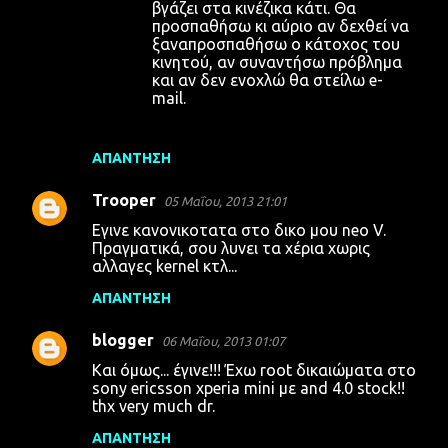
βγάζει στα κινέζικα κάτι. Θα
προσπαθήσω κι αύριο αν δεχθεί να
ξαναπροσπαθήσω ο κάτοχος του
κινητού, αν συναντήσω πρόβλημα
και αν δεν ενοχλώ θα στείλω e-
mail.
ΑΠΆΝΤΗΣΗ
Trooper
05 Μαΐου, 2013 21:01
Εγινε κανονικοτατα στο δικο μου neo V.
Πραγματικά, σου λυνει τα χέρια χωρις
αλλαγες kernel κτλ...
ΑΠΆΝΤΗΣΗ
blogger
06 Μαΐου, 2013 01:07
Και όμως... έγινε!!! Έχω root δικαιώματα στο
sony ericsson xperia mini με and 4.0 stock!!
thx very much dr.
ΑΠΆΝΤΗΣΗ