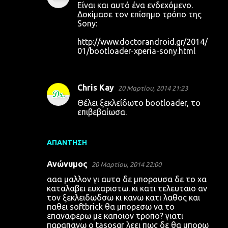
Είναι και αυτό ένα ενδεχόμενο.
Δοκίμασε τον επίσημο τρόπο της
Sony:
http://www.doctorandroid.gr/2014/
01/bootloader-xperia-sony.html
Chris Kay
20 Μαρτίου, 2014 21:23
Θέλει ξεκλείδωτο bootloader, το
επιβεβαίωσα.
ΑΠΆΝΤΗΣΗ
Ανώνυμος
20 Μαρτίου, 2014 22:00
ααα μαλλον γι αυτο δε μπορουσα δε το χα
καταλαβει ευχαριστω. κι κατι τελευταιο αν
τον ξεκλειδωδσω κι κανω κατι λαθος και
παθει softbrick θα μπορεσω να το
επαναφερω με καποιον τροπο? γιατι
παραπανω ο tasosgr λεει πως δε θα μπορω