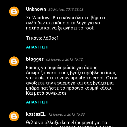
Unknown
30 Μαΐου, 2013 23:08
Σε Windows 8 το κάνω όλα τα βήματα,
αλλά δεν έχει κάποια επιλογή για να
πατήσω και να ξεκινήσει το root.
Τι κάνω λάθος?
ΑΠΆΝΤΗΣΗ
blogger
03 Ιουνίου, 2013 15:12
Επίσης να συμπληρώσω για όσους
δοκιμάζουν και τους βγάζει πρόβλημα ίσως
να φταίει ότι κάνουν update το eroot. Όταν
ανοίξετε την εφαρμογή και σας βγάζει μια
μπάρα πατήστε το πράσινο κουμπί κάτω.
Και μετά συνεχίστε
ΑΠΆΝΤΗΣΗ
kostasEL
12 Ιουνίου, 2013 15:33
θελω να αλλαξω kernel (πυρηνα) για το