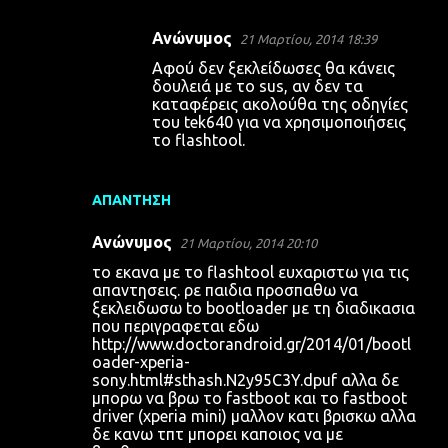
Ανώνυμος
21 Μαρτίου, 2014 18:39
Αφού δεν ξεκλείδωσες θα κάνεις
δουλειά με το sus, αν δεν τα
καταφέρεις ακολούθα της οδηγίες
του tek640 για να χρησιμοποιήσεις
το flashtool.
ΑΠΆΝΤΗΣΗ
Ανώνυμος
21 Μαρτίου, 2014 20:10
το εκανα με το flashtool ευχαριστω για τις
απαντησεις. ρε παιδια προσπαθω να
ξεκλειδωσω to bootloader με τη διαδικασια
που περιγραφεται εδω
http://www.doctorandroid.gr/2014/01/bootl
oader-xperia-
sony.html#sthash.N2y95C3Y.dpuf αλλα δε
μπορω να βρω το fastboot και το fastboot
driver (xperia mini) μαλλον κατι βρισκω αλλα
δε κανω τπτ μπορει καποιος να με