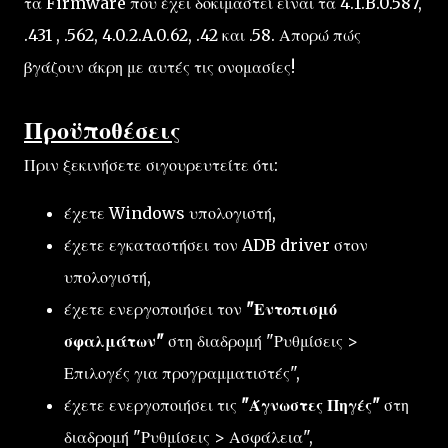
τα Firmware που έχει δοκιμαστεί είναι τα 4.1.B.0.587,
.431 , .562, 4.0.2.A.0.62, .42 και .58. Απορώ πώς
βγάζουν άκρη με αυτές τις ονομασίες!
Προϋποθέσεις
Πριν ξεκινήσετε σιγουρευτείτε ότι:
έχετε Windows υπολογιστή,
έχετε εγκαταστήσει τον ADB driver στον
υπολογιστή,
έχετε ενεργοποιήσει τον
"Εντοπισμό
σφαλμάτων"
στη διαδρομή "Ρυθμίσεις >
Επιλογές για προγραμματιστές",
έχετε ενεργοποιήσει τις
"Άγνωστες Πηγές"
στη
διαδρομή "Ρυθμίσεις > Ασφάλεια",