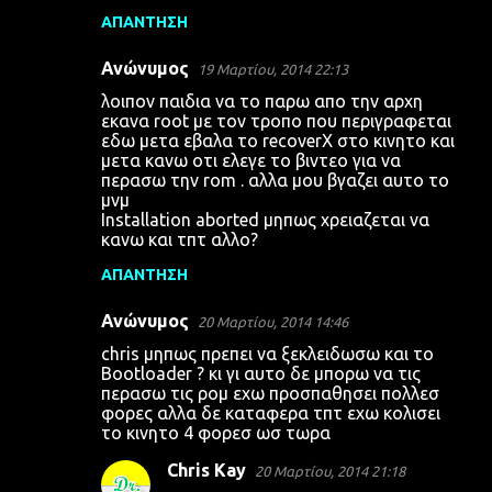
ΑΠΆΝΤΗΣΗ
Ανώνυμος
19 Μαρτίου, 2014 22:13
λοιπον παιδια να το παρω απο την αρχη
εκανα root με τον τροπο που περιγραφεται
εδω μετα εβαλα το recoverX στο κινητο και
μετα κανω οτι ελεγε το βιντεο για να
περασω την rom . αλλα μου βγαζει αυτο το
μνμ
Installation aborted μηπως χρειαζεται να
κανω και τπτ αλλο?
ΑΠΆΝΤΗΣΗ
Ανώνυμος
20 Μαρτίου, 2014 14:46
chris μηπως πρεπει να ξεκλειδωσω και το
Bootloader ? κι γι αυτο δε μπορω να τις
περασω τις ρομ εχω προσπαθησει πολλεσ
φορες αλλα δε καταφερα τπτ εχω κολισει
το κινητο 4 φορεσ ωσ τωρα
Chris Kay
20 Μαρτίου, 2014 21:18