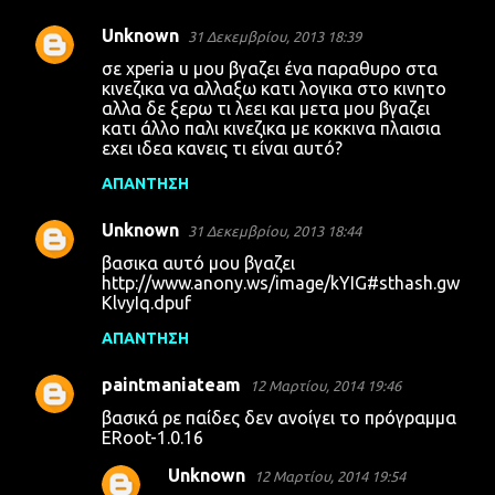
Unknown
31 Δεκεμβρίου, 2013 18:39
σε xperia u μου βγαζει ένα παραθυρο στα
κινεζικα να αλλαξω κατι λογικα στο κινητο
αλλα δε ξερω τι λεει και μετα μου βγαζει
κατι άλλο παλι κινεζικα με κοκκινα πλαισια
εχει ιδεα κανεις τι είναι αυτό?
ΑΠΆΝΤΗΣΗ
Unknown
31 Δεκεμβρίου, 2013 18:44
βασικα αυτό μου βγαζει
http://www.anony.ws/image/kYIG#sthash.gw
KlvyIq.dpuf
ΑΠΆΝΤΗΣΗ
paintmaniateam
12 Μαρτίου, 2014 19:46
βασικά ρε παίδες δεν ανοίγει το πρόγραμμα
ERoot-1.0.16
Unknown
12 Μαρτίου, 2014 19:54