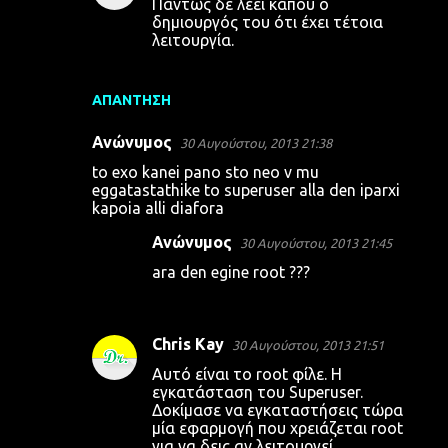
Πάντως δε λέει κάπου ο
δημιουργός του ότι έχει τέτοια
λειτουργία.
ΑΠΆΝΤΗΣΗ
Ανώνυμος
30 Αυγούστου, 2013 21:38
to exo kanei pano sto neo v mu
eggatastathike to superuser alla den iparxi
kapoia alli diafora
Ανώνυμος
30 Αυγούστου, 2013 21:45
ara den egine root ???
Chris Kay
30 Αυγούστου, 2013 21:51
Αυτό είναι το root φίλε. Η
εγκατάσταση του Superuser.
Δοκίμασε να εγκαταστήσεις τώρα
μία εφαρμογή που χρειάζεται root
για να δεις αν λειτουργεί.