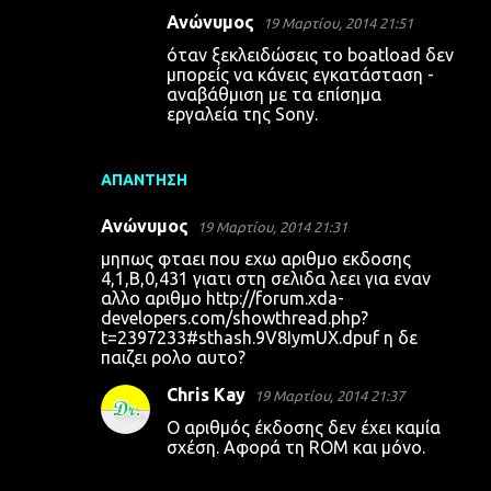
Ανώνυμος
19 Μαρτίου, 2014 21:51
όταν ξεκλειδώσεις το boatload δεν
μπορείς να κάνεις εγκατάσταση -
αναβάθμιση με τα επίσημα
εργαλεία της Sony.
ΑΠΆΝΤΗΣΗ
Ανώνυμος
19 Μαρτίου, 2014 21:31
μηπως φταει που εχω αριθμο εκδοσης
4,1,Β,0,431 γιατι στη σελιδα λεει για εναν
αλλο αριθμο http://forum.xda-
developers.com/showthread.php?
t=2397233#sthash.9V8IymUX.dpuf η δε
παιζει ρολο αυτο?
Chris Kay
19 Μαρτίου, 2014 21:37
Ο αριθμός έκδοσης δεν έχει καμία
σχέση. Αφορά τη ROM και μόνο.