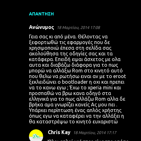
ΑΠΆΝΤΗΣΗ
Ανώνυμος
18 Μαρτίου, 2014 17:08
Γεια σας κι από μένα. Θέλοντας να
ξεφορτωθώ τις εφαρμογές που δε
χρησιμοποιώ έπεσα στη σελίδα σας
ακολούθησα της οδηγίες σας και τα
κατάφερα. Επειδή ειμαι άσχετος με ολα
αυτα και διαβάζω διάφορα για το πως
μπορώ να αλλάξω Rom στο κινητό αυτό
που θελω να ρωτήσω ειναι αν με το eroot
ξεκλειδώνει ο bootloader η οχι και πρεπει
να το κανω εγω ; Έχω το xperia mini και
προσπαθώ να βρω κανα οδηγό στα
ελληνικά για το πως αλλάζω Rom αλλα δε
βρήκα αμα γνωρίζει κανείς Ας μου πει .
Υπάρχει περίπτωση ένας απλός χρήστης
όπως εγω να καταφέρει να την αλλάξει η
θα καταστρέψω το κινητό ευχαριστώ
Chris Kay
18 Μαρτίου, 2014 17:17