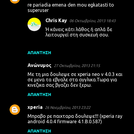
re pariadia emena den mou egkatasti to
superuser
Chris Kay
06 Οκτωβρίου, 2013 18:43
Ή κάνεις κάτι λάθος ή απλά δε
λειτουργεί στη συσκευή σου.
ΑΠΆΝΤΗΣΗ
Ανώνυμος
27 Οκτωβρίου, 2013 21:15
Με τη μια δουλεψε σε xperia neo v 4.0.3 και
σε μενα τα εβγαλε στα αγγλικα.Τωρα για
κινεζικα σας βγαζει δεν ξερω.
ΑΠΆΝΤΗΣΗ
xperia
26 Νοεμβρίου, 2013 23:22
Μπραβο ρε παιχταρα δουλεψε!!! (xperia ray
android 4.0.4 firmware 4.1.Β.0.587)
ΑΠΆΝΤΗΣΗ