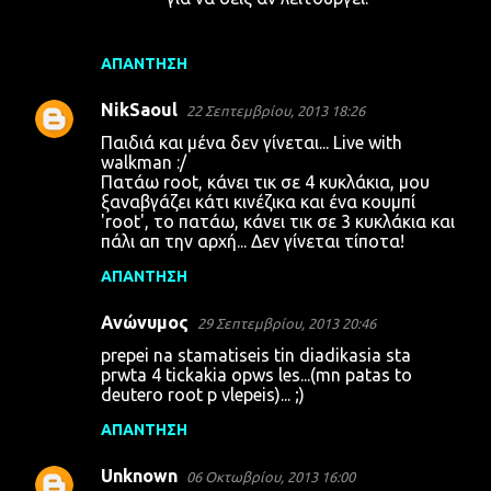
ΑΠΆΝΤΗΣΗ
NikSaoul
22 Σεπτεμβρίου, 2013 18:26
Παιδιά και μένα δεν γίνεται... Live with
walkman :/
Πατάω root, κάνει τικ σε 4 κυκλάκια, μου
ξαναβγάζει κάτι κινέζικα και ένα κουμπί
'root', το πατάω, κάνει τικ σε 3 κυκλάκια και
πάλι απ την αρχή... Δεν γίνεται τίποτα!
ΑΠΆΝΤΗΣΗ
Ανώνυμος
29 Σεπτεμβρίου, 2013 20:46
prepei na stamatiseis tin diadikasia sta
prwta 4 tickakia opws les...(mn patas to
deutero root p vlepeis)... ;)
ΑΠΆΝΤΗΣΗ
Unknown
06 Οκτωβρίου, 2013 16:00