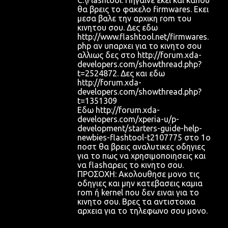
C:\Flashtool. Πηγαινε εκει και καπου
θα βρεις το φακελο firmwares. Εκει
μεσα βαλε την αρχικη rom του
κινητου σου. Δες εδω
http://www.flashtool.net/firmwares.
php αν υπαρχει για το κινητο σου
αλλιως δες στο http://forum.xda-
developers.com/showthread.php?
t=2524872. Δες και εδω
http://forum.xda-
developers.com/showthread.php?
t=1351309
Εδω http://forum.xda-
developers.com/xperia-u/p-
development/starters-guide-help-
newbies-flashtool-t2107775 στο 1ο
ποστ θα βρεις αναλυτικες οδηγιες
για το πως να χρησιμοποιησεις και
να flashαρεις το κινητο σου.
ΠΡΟΣΟΧΗ: Ακολουθησε μονο τις
οδηγιες και μην κατεβασεις καμια
rom ή kernel που δεν ειναι για το
κινητο σου. Βρες τα αντιστοιχα
αρχεια για το τηλεφωνο σου μονο.