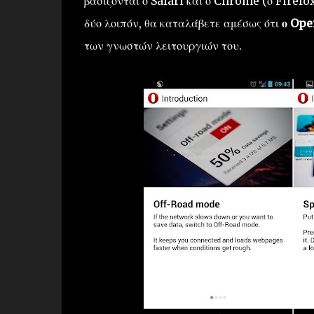
βασίζονται ο Safari και ο Chrome (ο Firefo
δύο λοιπόν, θα καταλάβετε αμέσως ότι
ο Ope
των γνωστών λειτουργιών του.