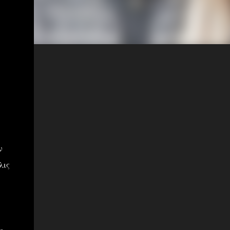
ν
λις