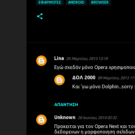
ΕΦΑΡΜΟΓΈΣ
ANDROID
BROWSER
Lina
05 Μαρτίου, 2013 13:19
Σ
Εγώ σχεδόν μόνο Opera χρησιμοποιώ.
χ
ΔΟΛ 2000
09 Μαρτίου, 2013 17
ό
Και 'γω μόνο Dolphin...sorry :
λ
ι
α
ΑΠΆΝΤΗΣΗ
Unknown
20 Ιουνίου, 2014 02:32
Προκειται για τον Opera Next και τ
δεδομενων η μορφοποιηση σελιδων ε