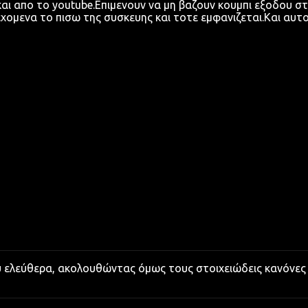
αι απο το youtube.Επιμενουν να μη βαζουν κουμπι εξοδου σ
χομενα το πισω της συσκευης και τοτε εμφανιζεται.Και αυτ
υ ελεύθερα, ακολουθώντας όμως τους στοιχειώδεις κανόνες