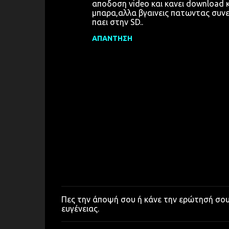
αποδοση video και κανει download κ
μπαρα,αλλα βγαινεις πατωντας συνε
παει στην SD..
ΑΠΆΝΤΗΣΗ
Πες την άποψή σου ή κάνε την ερώτησή σο
Δ
ευγένειας.
η
μ