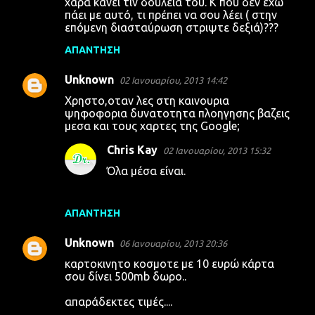
χαρά κάνει τιν δουλειά του. Κ που δεν έχω
πάει με αυτό, τι πρέπει να σου λέει ( στην
επόμενη διασταύρωση στριψτε δεξιά)???
ΑΠΆΝΤΗΣΗ
Unknown
02 Ιανουαρίου, 2013 14:42
Χρηστο,οταν λες στη καινουρια
ψηφοφορια δυνατοτητα πλοηγησης βαζεις
μεσα και τους χαρτες της Google;
Chris Kay
02 Ιανουαρίου, 2013 15:32
Όλα μέσα είναι.
ΑΠΆΝΤΗΣΗ
Unknown
06 Ιανουαρίου, 2013 20:36
καρτοκινητο κοσμοτε με 10 ευρώ κάρτα
σου δίνει 500mb δωρο..
απαράδεκτες τιμές....