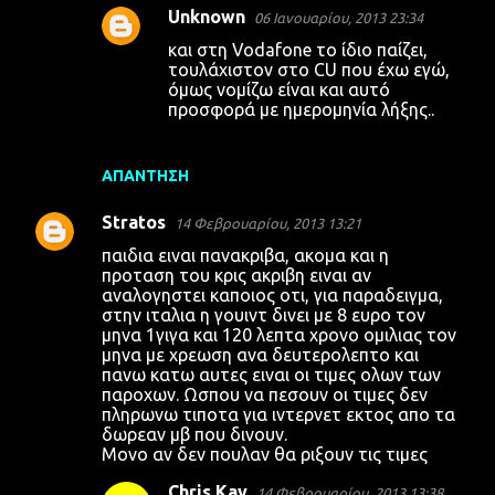
Unknown
06 Ιανουαρίου, 2013 23:34
και στη Vodafone το ίδιο παίζει,
τουλάχιστον στο CU που έχω εγώ,
όμως νομίζω είναι και αυτό
προσφορά με ημερομηνία λήξης..
ΑΠΆΝΤΗΣΗ
Stratos
14 Φεβρουαρίου, 2013 13:21
παιδια ειναι πανακριβα, ακομα και η
προταση του κρις ακριβη ειναι αν
αναλογηστει καποιος οτι, για παραδειγμα,
στην ιταλια η γουιντ δινει με 8 ευρο τον
μηνα 1γιγα και 120 λεπτα χρονο ομιλιας τον
μηνα με χρεωση ανα δευτερολεπτο και
πανω κατω αυτες ειναι οι τιμες ολων των
παροχων. Ωσπου να πεσουν οι τιμες δεν
πληρωνω τιποτα για ιντερνετ εκτος απο τα
δωρεαν μβ που δινουν.
Μονο αν δεν πουλαν θα ριξουν τις τιμες
Chris Kay
14 Φεβρουαρίου, 2013 13:38