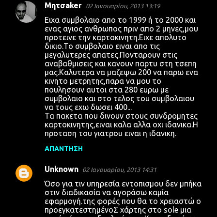
Μητσaker
02 Ιανουαρίου, 2013 13:19
Ειχα συμβολαιο απο το 1999 ή το 2000 και
ενας αγιος ανθρωπος πριν απο 2 μηνες,μου
προτεινε την καρτοκινητη.Ειχε απολυτο
δικιο.Το συμβολαιο ειναι απο τις
μεγαλυτερες απατες.Πονταρουν στις
αναβαθμισεις και κανουν παρτυ στη τσεπη
μας.Καλυτερα να μαζεψω 200 να παρω ενα
κινητο μετρητης,παρα να μου το
πουλησουν αυτοι στα 280 ευρω με
συμβολαιο και στο τελος του συμβολαιου
να τους εχω δωσει 400...
Τα πακετα που δινουν στους συνδρομητες
καρτοκινητης,ειναι καλα αλλα οχι ιδανικα.Η
προταση του γιατρου ειναι η ιδανικη.
ΑΠΆΝΤΗΣΗ
Unknown
02 Ιανουαρίου, 2013 14:31
Όσο για τιν υπηρεσία εντοπισμου δεν μπήκα
στιν διαδικασία να αγοράσω καμία
εφαρμογή.της φορές που θα το χρειαστώ ο
προεγκατεστημένοΣ χάρτης στο sole μια