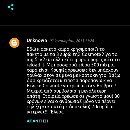
Unknown
02 Ιανουαρίου, 2013 11:28
Σ
Εδώ κ αρκετό καιρό χρησιμοποιΩ το
χ
πακέτο με τα 3 ευρώ τηΣ Cosmote λίγα τα
mg δεν λέω αλλά κάτι η προσφορες κάτι το
ό
reload it. Με προσφορά τώρα 500 mb μια
λ
χαρά είναι. Κρυφές χρεώσεις δεν υπάρχουν
τουλάχιστον σε μένα με καρτοκινητο. Βάζω
ι
όσα χρειάζεται κ τίποτα παραπάνω κ να
α
θέλει η Cosmote να χρεώσει δεν θα βρει!!! .
Μακριά από συμβολαια η μεγαλύτερη
απάτη. Εταιρεία χρέωσε σε γνωστό μου( 80
χρόνων είναι ο ανθρώποΣ μόνο να πέρνει
τηλ ξέρει κ αυτό με δυσκολία) 70ευρώ σε
ίντερνετ!!!! Έλεος
ΑΠΆΝΤΗΣΗ