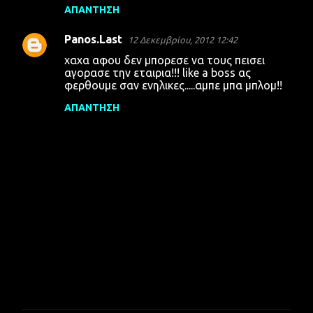
λ
ΑΠΆΝΤΗΣΗ
ι
Panos.Last
12 Δεκεμβρίου, 2012 12:42
α
χαχα αφου δεν μπορεσε να τους πεισει
αγορασε την εταιρια!!! like a boss ας
φερθουμε σαν ενηλικες.....αμπε μπα μπλομ!!
ΑΠΆΝΤΗΣΗ