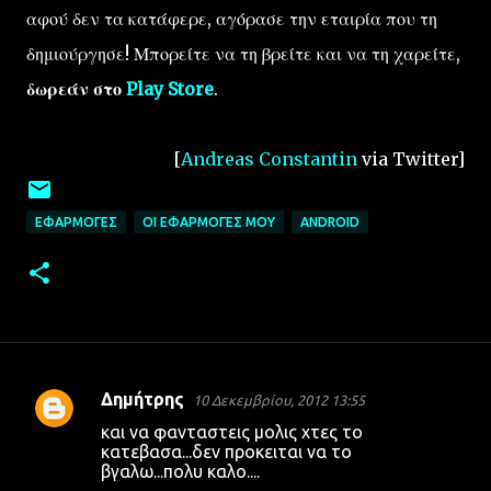
αφού δεν τα κατάφερε, αγόρασε την εταιρία που τη
δημιούργησε! Μπορείτε να τη βρείτε και να τη χαρείτε,
δωρεάν στο
Play Store
.
[
Andreas Constantin
via Twitter]
ΕΦΑΡΜΟΓΈΣ
ΟΙ ΕΦΑΡΜΟΓΈΣ ΜΟΥ
ANDROID
Δημήτρης
10 Δεκεμβρίου, 2012 13:55
Σ
και να φανταστεις μολις χτες το
χ
κατεβασα...δεν προκειται να το
βγαλω...πολυ καλο....
ό