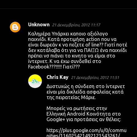
Unknown
21 Δεκεμβρίου, 2012 11:17
Σ
Καλημέρα Υπάρχει καποιο αξιόλογο
χ
παιχνίδι. Κατά προτιμήση action που να
είναι δωρεάν κ να πεζετε of line?? Γιατί ποτέ
ό
δεν κατάλαβα ότι για να ΠΑΙΞΩ ένα παιχνίδι
λ
πρέπει νσ πιάνει το κινητο να είμαι στο
ίντερνετ. Κ να έχω συνδεθεί στο
ι
Facebook???!!!!! Γιατί???
α
Chris Kay
21 Δεκεμβρίου, 2012 11:51
Δυστυχώς η σύνδεση στο ίντερνετ
είναι μία δικλείδα ασφαλείας κατά
της πειρατείας Μάριε.
Μπορείς να ρωτήσεις στην
Ελληνική Android Κοινότητα στο
Google+ για προτάσεις αν θέλεις:
https://plus.google.com/u/0/commu
nities/116025421492121543261/