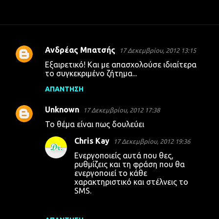
Ανδρέας Μπατσής
17 Δεκεμβρίου, 2012 13:15
Σ
Εξαιρετικό! Και με απασχολούσε ιδιαίτερα
χ
το συγκεκριμένο ζήτημα...
ό
ΑΠΆΝΤΗΣΗ
λ
Unknown
ι
17 Δεκεμβρίου, 2012 17:38
α
Το θέμα είναι πως δουλεύει
Chris Kay
17 Δεκεμβρίου, 2012 19:36
Ενεργοποιείς αυτά που θες,
ρυθμίζεις και τη φράση που θα
ενεργοποιεί το κάθε
χαρακτηριστικό και στέλνεις το
SMS.