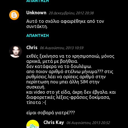
ΑΠΆΝΤΗΣΗ
Unknown
20 Δεκεμβρίου, 2012 20:38
Αυτό το σχόλιο αφαιρέθηκε από τον
συντάκτη.
ΑΠΆΝΤΗΣΗ
Chris
06 Αυγούστου, 2013 10:59
εχθές ξεκίνησα να το χρησιμοποιώ, μόνος
αρχικά, μετά με βοήθεια.
δεν κατάφερα να το δουλέψω.
απο ποιον αριθμό στέλνω μήνυμα??? στις
ρυθμίσεις λέει να ορίσεις αριθμό στην
περίπτωση που μπει άλλη SIM στην
συσκευή.
και video στο yt είδα, άκρη δεν έβγαλα. και
διαφορετικές λέξεις-φράσεις δοκίμασα,
τίποτα :-(
είμαι σοβαρά γιατρέ???
Chris Kay
06 Αυγούστου, 2013 20:52