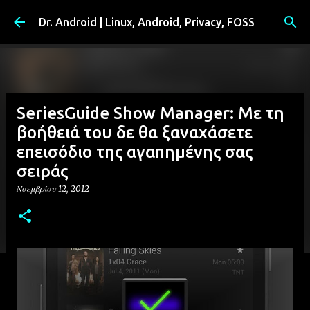
Μετάβαση στο κύριο περιεχόμενο
Dr. Android | Linux, Android, Privacy, FOSS
SeriesGuide Show Manager: Με τη
βοήθειά του δε θα ξαναχάσετε
επεισόδιο της αγαπημένης σας
σειράς
Νοεμβρίου 12, 2012