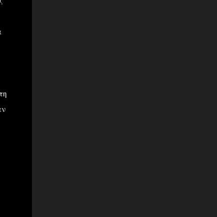
ς
α
τη
αν