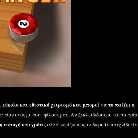
 εύκολο και εθιστικό χειρισμό και μπορεί να το παίξει ο
αντίον ενός με τους φίλους μας. Αν ξεκλειδώσουμε και τα τρία
η αντοχή στο χρόνο
, αλλά νομίζω πως το δωρεάν παιχνίδι είν