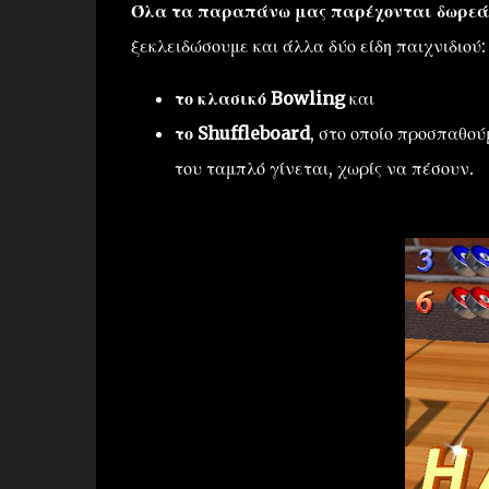
Όλα τα παραπάνω μας παρέχονται δωρεά
ξεκλειδώσουμε και άλλα δύο είδη παιχνιδιού:
το κλασικό Bowling
και
το Shuffleboard
, στο οποίο προσπαθού
του ταμπλό γίνεται, χωρίς να πέσουν.